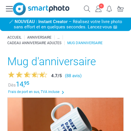
🪄
NOUVEAU : Instant Creator
– Réalisez votre livre photo
sans effort et en quelques secondes. Lancez-vous 📖
ACCUEIL
ANNIVERSAIRE
CADEAU ANNIVERSAIRE ADULTES
MUG D'ANNIVERSAIRE
Mug d'anniversaire
4.7
/
5
(88 avis)
14,
95
Dès
Frais de port en sus, TVA incluse