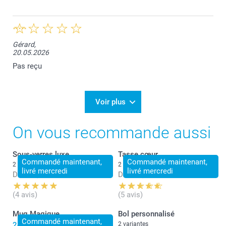
Gérard,
20.05.2026
Pas reçu
Voir plus
On vous recommande aussi
Sous-verres luxe
Tasse cœur
Commandé maintenant,
Commandé maintenant,
2 variantes
2 variantes
livré mercredi
livré mercredi
Dès
31,95
Dès
16,95
(4 avis)
(5 avis)
Mug Magique
Bol personnalisé
Commandé maintenant,
24,95
2 variantes