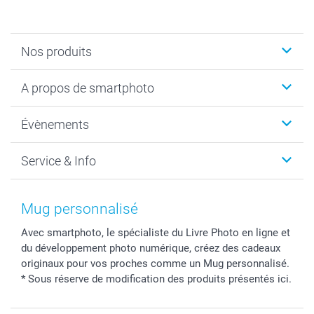
Nos produits
Livre photo
A propos de smartphoto
Cadeaux photo
Photo sur toile, Poster & Pêle-mêle
Qui sommes-nous?
Évènements
MyNameBook
Durabilité
Faire-part & Cartes
Protection des données
Noël
Service & Info
Développement photo & Tirage photo
Gestion des cookies
Nouvel An
Coques smartphone
Conditions
Saint-Valentin
Contact & FAQ
Cadres photo & accessoires déco
Mentions Légales
Fête des Mères
Tarifs et frais de livraison
Mug personnalisé
Calendrier photos & Agendas photo
Presse
Fête des Pères
Livraison
Avec smartphoto, le spécialiste du Livre Photo en ligne et
Stickers & Etiquettes
Affiliation
Confirmation ou communion
Livraison en 48 heures
du développement photo numérique, créez des cadeaux
Chèque Cadeau
Investor Relations
Mariage
Modes de Paiement
originaux pour vos proches comme un Mug personnalisé.
B2B smartbusiness
Fête d'anniversaire
Identifiez-vous
* Sous réserve de modification des produits présentés ici.
Droit de rétractation
Collection naissance
Plan du site
Tous les évènements
Statut de ma commande