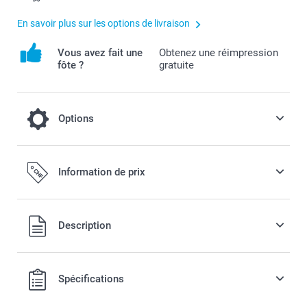
En savoir plus sur les options de livraison
Vous avez fait une
Obtenez une réimpression
fôte ?
gratuite
Options
Optez pour un mug de Noël
Information de prix
3,00 / pièce
Tous les prix sont en francs suisses (CHF), TVA incluse et
Description
ement
hors frais de port.
le
Spécifications