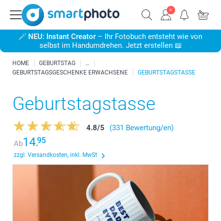
🪄
NEU: Instant Creator
– Ihr Fotobuch entsteht wie von
selbst im Handumdrehen. Jetzt erstellen 📖
HOME
GEBURTSTAG
GEBURTSTAGSGESCHENKE ERWACHSENE
GEBURTSTAGSTASSE
Geburtstagstasse
4.8
/
5
(331 Bewertung/en)
14.
95
Ab
zzgl. Versandkosten, inkl. MwSt