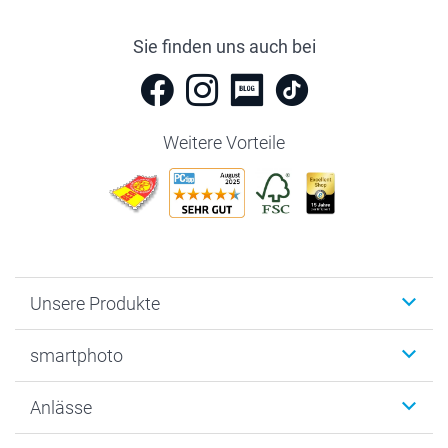
Sie finden uns auch bei
Weitere Vorteile
Unsere Produkte
Fotobücher
smartphoto
Fotogeschenke
Wanddekoration
Über uns
Anlässe
MyNameBook
Warum smartphoto
Foto-Grusskarten
Nachhaltigkeit
Weihnachten