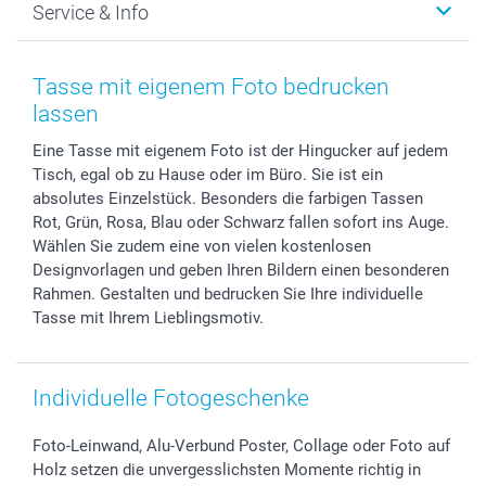
Service & Info
Fotoabzüge, Fotos als Buch & Poster
Datenschutz
Neujahr
Smartphone & Tablet Cases
Cookie-Erklärung
Valentinstag
Kontakt & FAQ
Zubehör & Material
AGB
Muttertag
Preise und Versandkosten
Tasse mit eigenem Foto bedrucken
Foto-Kalender & Agenden
Impressum
Vatertag
Lieferfristen
lassen
Sticker & Etiketten
Presse
Kommunion & Konfirmation
48h Lieferung
Eine Tasse mit eigenem Foto ist der Hingucker auf jedem
Geschenk-Gutscheine (PDF)
Partnerprogramme
Hochzeit
Zahlungsmöglichkeiten
Tisch, egal ob zu Hause oder im Büro. Sie ist ein
Investor Relations
Geburtstag
Anmelden /Registrieren
absolutes Einzelstück. Besonders die farbigen Tassen
B2B smartbusiness
Geburt
Sitemap
Rot, Grün, Rosa, Blau oder Schwarz fallen sofort ins Auge.
Widerrufsrecht
Zu allen Anlässen
Status der Bestellung
Wählen Sie zudem eine von vielen kostenlosen
Designvorlagen und geben Ihren Bildern einen besonderen
smartfriends
Rahmen. Gestalten und bedrucken Sie Ihre individuelle
smartgarantie
Tasse mit Ihrem Lieblingsmotiv.
smartbonus
Individuelle Fotogeschenke
Foto-Leinwand, Alu-Verbund Poster, Collage oder Foto auf
Holz setzen die unvergesslichsten Momente richtig in