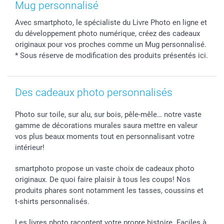
Cadres photo & accessoires déco
Mentions Légales
Fête des Mères
Tarifs et frais de livraison
Mug personnalisé
Calendrier photos & Agendas photo
Presse
Fête des Pères
Livraison
Avec smartphoto, le spécialiste du Livre Photo en ligne et
Stickers & Etiquettes
Affiliation
Confirmation ou communion
Livraison en 48 heures
du développement photo numérique, créez des cadeaux
Chèque Cadeau
Investor Relations
Mariage
Modes de Paiement
originaux pour vos proches comme un Mug personnalisé.
B2B smartbusiness
Fête d'anniversaire
Identifiez-vous
* Sous réserve de modification des produits présentés ici.
Droit de rétractation
Collection naissance
Plan du site
Tous les évènements
Statut de ma commande
Des cadeaux photo personnalisés
smarfriends
smartgarantie
Photo sur toile, sur alu, sur bois, pêle-mêle… notre vaste
smartbonus
gamme de décorations murales saura mettre en valeur
vos plus beaux moments tout en personnalisant votre
intérieur!
smartphoto propose un vaste choix de cadeaux photo
originaux. De quoi faire plaisir à tous les coups! Nos
produits phares sont notamment les tasses, coussins et
t-shirts personnalisés.
Les livres photo racontent votre propre histoire. Faciles à