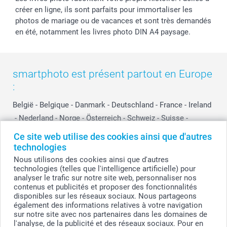
créer en ligne, ils sont parfaits pour immortaliser les
photos de mariage ou de vacances et sont très demandés
en été, notamment les livres photo DIN A4 paysage.
smartphoto est présent partout en Europe
:
België
-
Belgique
-
Danmark
-
Deutschland
-
France
-
Ireland
-
Nederland
-
Norge
-
Österreich
-
Schweiz
-
Suisse
-
Switzerland
-
Suomi
-
Sverige
-
United Kingdom
-
Ce site web utilise des cookies ainsi que d'autres
Other Countries
technologies
Nous utilisons des cookies ainsi que d'autres
technologies (telles que l'intelligence artificielle) pour
analyser le trafic sur notre site web, personnaliser nos
Tous les prix sont en francs suisses (CHF), TVA incluse et hors frais de port.
contenus et publicités et proposer des fonctionnalités
disponibles sur les réseaux sociaux. Nous partageons
également des informations relatives à votre navigation
sur notre site avec nos partenaires dans les domaines de
© smartphoto group. Tous droits réservés
l'analyse, de la publicité et des réseaux sociaux. Pour en