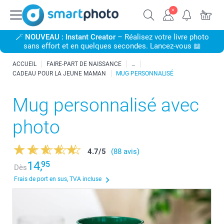
🪄
NOUVEAU : Instant Creator
– Réalisez votre livre photo
sans effort et en quelques secondes. Lancez-vous 📖
ACCUEIL
FAIRE-PART DE NAISSANCE
CADEAU POUR LA JEUNE MAMAN
MUG PERSONNALISÉ
Mug personnalisé avec
photo
4.7
/
5
(88 avis)
14,
95
Dès
Frais de port en sus, TVA incluse