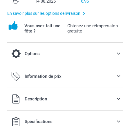
14.08.2026
6,95
En savoir plus sur les options de livraison
Vous avez fait une
Obtenez une réimpression
fôte ?
gratuite
Options
Optez pour un mug de Noël
Information de prix
3,00 / pièce
Tous les prix sont en francs suisses (CHF), TVA incluse et
Description
ement
hors frais de port.
le
Spécifications