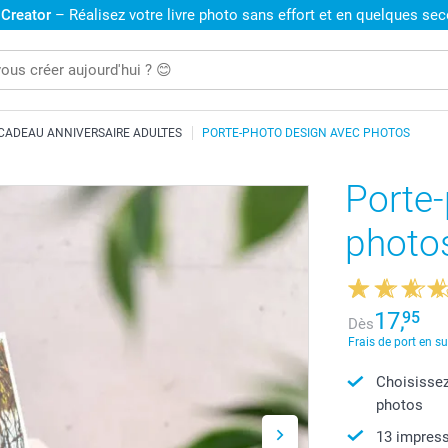
 Creator
– Réalisez votre livre photo sans effort et en quelques se
CADEAU ANNIVERSAIRE ADULTES
PORTE-PHOTO DESIGN AVEC PHOTOS
Porte
photo
17,
95
Dès
Frais de port en s
Choisissez
photos
13 impress