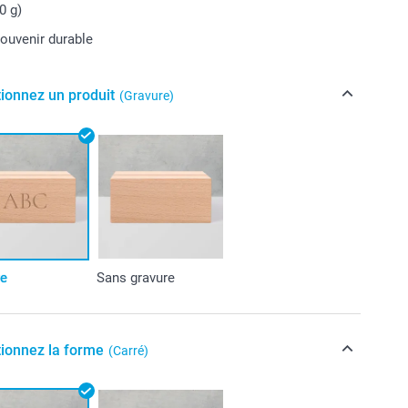
0 g)
souvenir durable
tionnez un produit
(Gravure)
re
Sans gravure
tionnez la forme
(Carré)