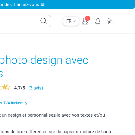
condes. Lancez-vous 📖
FR
-photo design avec
s
4.7
/
5
(3 avis)
us, TVA incluse
 un design et personnalisez-le avec vos textes et/ou
ions de luxe différentes sur du papier structuré de haute