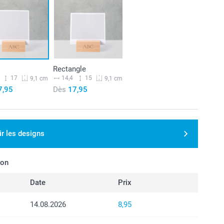
Rectangle
17
14,4
15
9,1 cm
9,1 cm
7,95
Dès
17,95
ir les designs
son
Date
Prix
14.08.2026
8,95