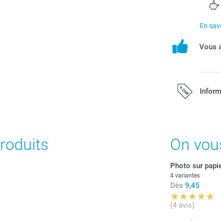
En savo
Vous a
Inform
Tous les prix s
port.
roduits
On vou
Photo sur papie
4 variantes
Dès
9,45
(4 avis)