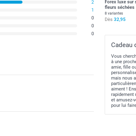
Forex luxe sur 
2
fleurs séchées
1
8 variantes
0
Dès
32,95
0
0
Cadeau d
Vous cherche
à une proche
amie, fille 
personnalisé
mais nous a
particulière
aiment ! Ens
rapidement 
et amusez-v
pour lui fair