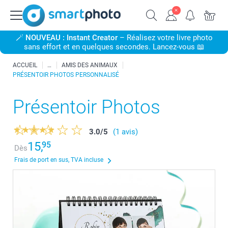
🪄
NOUVEAU : Instant Creator
– Réalisez votre livre photo
sans effort et en quelques secondes. Lancez-vous 📖
ACCUEIL
AMIS DES ANIMAUX
PRÉSENTOIR PHOTOS PERSONNALISÉ
Présentoir Photos
3.0
/
5
(1 avis)
15,
95
Dès
Frais de port en sus, TVA incluse