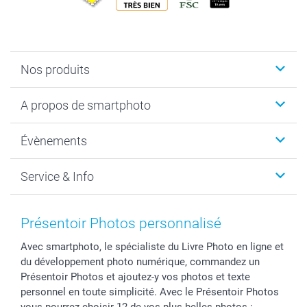
Nos produits
Livre photo
A propos de smartphoto
Cadeaux photo
Photo sur toile, Poster & Pêle-mêle
Qui sommes-nous?
Évènements
MyNameBook
Durabilité
Faire-part & Cartes
Protection des données
Noël
Service & Info
Développement photo & Tirage photo
Gestion des cookies
Nouvel An
Coques smartphone
Conditions
Saint-Valentin
Contact & FAQ
Cadres photo & accessoires déco
Mentions Légales
Fête des Mères
Tarifs et frais de livraison
Présentoir Photos personnalisé
Calendrier photos & Agendas photo
Presse
Fête des Pères
Livraison
Avec smartphoto, le spécialiste du Livre Photo en ligne et
Stickers & Etiquettes
Affiliation
Confirmation ou communion
Livraison en 48 heures
du développement photo numérique, commandez un
Chèque Cadeau
Investor Relations
Mariage
Modes de Paiement
Présentoir Photos et ajoutez-y vos photos et texte
B2B smartbusiness
Fête d'anniversaire
Identifiez-vous
personnel en toute simplicité. Avec le Présentoir Photos
Droit de rétractation
Collection naissance
Plan du site
vous pourrez choisir 12 de vos plus belles photos :