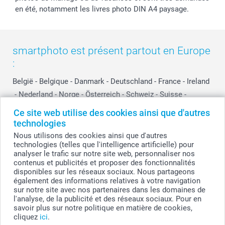
en été, notamment les livres photo DIN A4 paysage.
smartphoto est présent partout en Europe
:
België
-
Belgique
-
Danmark
-
Deutschland
-
France
-
Ireland
-
Nederland
-
Norge
-
Österreich
-
Schweiz
-
Suisse
-
Switzerland
-
Suomi
-
Sverige
-
United Kingdom
-
Ce site web utilise des cookies ainsi que d'autres
Other Countries
technologies
Nous utilisons des cookies ainsi que d'autres
technologies (telles que l'intelligence artificielle) pour
analyser le trafic sur notre site web, personnaliser nos
Tous les prix sont en francs suisses (CHF), TVA incluse et hors frais de port.
contenus et publicités et proposer des fonctionnalités
disponibles sur les réseaux sociaux. Nous partageons
également des informations relatives à votre navigation
sur notre site avec nos partenaires dans les domaines de
© smartphoto group. Tous droits réservés
l'analyse, de la publicité et des réseaux sociaux. Pour en
savoir plus sur notre politique en matière de cookies,
cliquez
ici
.