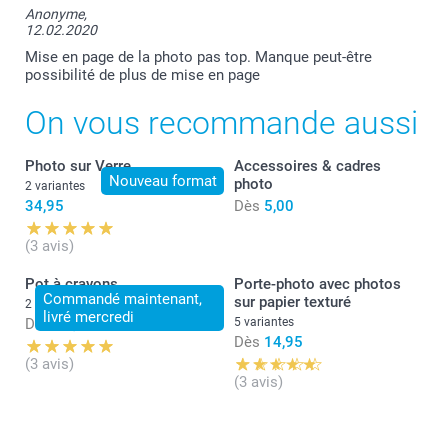
Anonyme,
12.02.2020
Mise en page de la photo pas top. Manque peut-être
possibilité de plus de mise en page
On vous recommande aussi
Photo sur Verre
Accessoires & cadres
Nouveau format
photo
2 variantes
34,95
Dès
5,00
(3 avis)
Pot à crayons
Porte-photo avec photos
Commandé maintenant,
sur papier texturé
2 variantes
livré mercredi
Dès
18,95
5 variantes
Dès
14,95
(3 avis)
(3 avis)