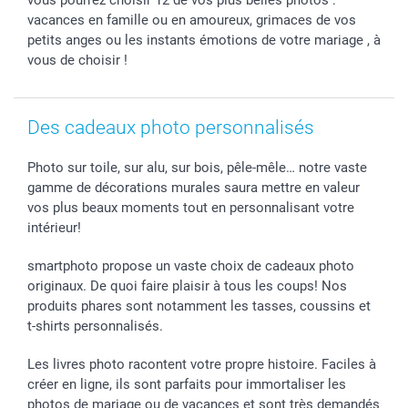
vacances en famille ou en amoureux, grimaces de vos
Tous les évènements
Statut de ma commande
petits anges ou les instants émotions de votre mariage , à
smarfriends
vous de choisir !
smartgarantie
smartbonus
Des cadeaux photo personnalisés
Photo sur toile, sur alu, sur bois, pêle-mêle… notre vaste
gamme de décorations murales saura mettre en valeur
vos plus beaux moments tout en personnalisant votre
intérieur!
smartphoto propose un vaste choix de cadeaux photo
originaux. De quoi faire plaisir à tous les coups! Nos
produits phares sont notamment les tasses, coussins et
t-shirts personnalisés.
Les livres photo racontent votre propre histoire. Faciles à
créer en ligne, ils sont parfaits pour immortaliser les
photos de mariage ou de vacances et sont très demandés