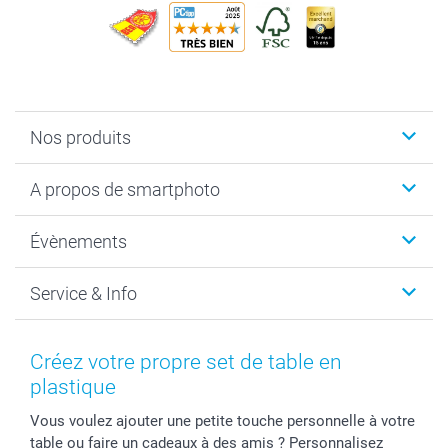
Nos produits
Livre photo
A propos de smartphoto
Cadeaux photo
Photo sur toile, Poster & Pêle-mêle
Qui sommes-nous?
Évènements
MyNameBook
Durabilité
Faire-part & Cartes
Protection des données
Noël
Service & Info
Développement photo & Tirage photo
Gestion des cookies
Nouvel An
Coques smartphone
Conditions
Saint-Valentin
Contact & FAQ
Cadres photo & accessoires déco
Mentions Légales
Fête des Mères
Tarifs et frais de livraison
Créez votre propre set de table en
Calendrier photos & Agendas photo
Presse
Fête des Pères
Livraison
plastique
Stickers & Etiquettes
Affiliation
Confirmation ou communion
Livraison en 48 heures
Vous voulez ajouter une petite touche personnelle à votre
Chèque Cadeau
Investor Relations
Mariage
Modes de Paiement
table ou faire un cadeaux à des amis ? Personnalisez