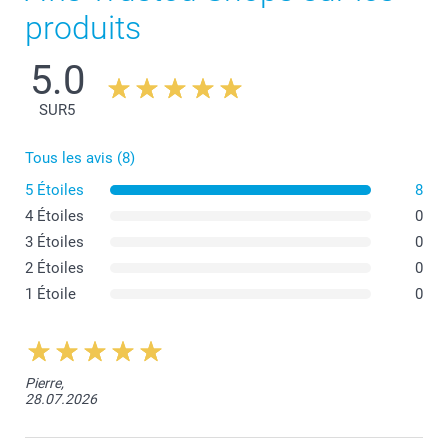
produits
5.0
SUR
5
Tous les avis (8)
5 Étoiles
8
Evitez d'utiliser des couverts directement dessus.
4 Étoiles
0
Nettoyez-le directement après usage pour éviter de
devoir gratter les restes de nourriture.
3 Étoiles
0
Lavez-le à l'eau et au savon sans le mettre au lave-
2 Étoiles
0
vaisselle.
Tenez-le à l'abri des sources de chaleur (casseroles
1 Étoile
0
chaudes, plaques de cuisson).
Pierre,
28.07.2026