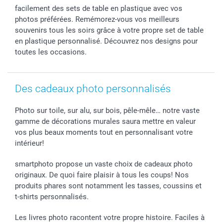
B2B smartbusiness
Fête d'anniversaire
Identifiez-vous
facilement des sets de table en plastique avec vos
Droit de rétractation
Collection naissance
Plan du site
photos préférées. Remémorez-vous vos meilleurs
Tous les évènements
Statut de ma commande
souvenirs tous les soirs grâce à votre propre set de table
en plastique personnalisé. Découvrez nos designs pour
smarfriends
toutes les occasions.
smartgarantie
smartbonus
Des cadeaux photo personnalisés
Photo sur toile, sur alu, sur bois, pêle-mêle… notre vaste
gamme de décorations murales saura mettre en valeur
vos plus beaux moments tout en personnalisant votre
intérieur!
smartphoto propose un vaste choix de cadeaux photo
originaux. De quoi faire plaisir à tous les coups! Nos
produits phares sont notamment les tasses, coussins et
t-shirts personnalisés.
Les livres photo racontent votre propre histoire. Faciles à