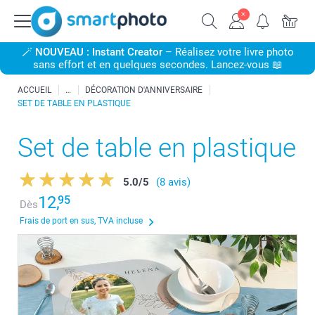
🪄
NOUVEAU : Instant Creator
– Réalisez votre livre photo
sans effort et en quelques secondes. Lancez-vous 📖
ACCUEIL
DÉCORATION D'ANNIVERSAIRE
SET DE TABLE EN PLASTIQUE
Set de table en plastique
5.0
/
5
(8 avis)
12,
95
Dès
Frais de port en sus, TVA incluse