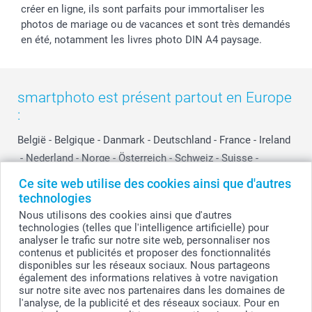
créer en ligne, ils sont parfaits pour immortaliser les
photos de mariage ou de vacances et sont très demandés
en été, notamment les livres photo DIN A4 paysage.
smartphoto est présent partout en Europe
:
België
-
Belgique
-
Danmark
-
Deutschland
-
France
-
Ireland
-
Nederland
-
Norge
-
Österreich
-
Schweiz
-
Suisse
-
Switzerland
-
Suomi
-
Sverige
-
United Kingdom
-
Ce site web utilise des cookies ainsi que d'autres
Other Countries
technologies
Nous utilisons des cookies ainsi que d'autres
technologies (telles que l'intelligence artificielle) pour
analyser le trafic sur notre site web, personnaliser nos
Tous les prix sont en francs suisses (CHF), TVA incluse et hors frais de port.
contenus et publicités et proposer des fonctionnalités
disponibles sur les réseaux sociaux. Nous partageons
également des informations relatives à votre navigation
sur notre site avec nos partenaires dans les domaines de
© smartphoto group. Tous droits réservés
l'analyse, de la publicité et des réseaux sociaux. Pour en