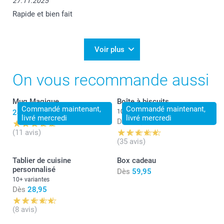
27.11.2025
Rapide et bien fait
Voir plus
On vous recommande aussi
Mug Magique
Boîte à biscuits
Commandé maintenant,
Commandé maintenant,
24,95
10 variantes
livré mercredi
livré mercredi
Dès
24,95
(11 avis)
(35 avis)
Tablier de cuisine
Box cadeau
personnalisé
Dès
59,95
10+ variantes
Dès
28,95
(8 avis)