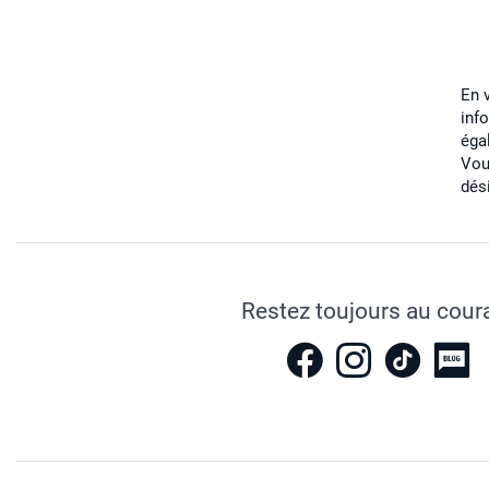
En 
inf
éga
Vou
dés
Restez toujours au cour