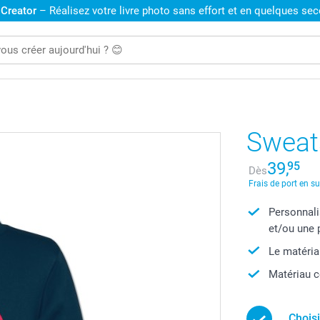
 Creator
– Réalisez votre livre photo sans effort et en quelques se
Sweats
39,
95
Dès
Frais de port en s
Personnali
et/ou une 
Le matéria
Matériau c
Chois