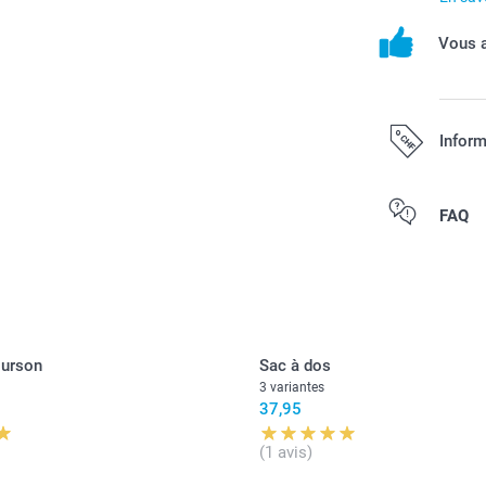
Vous a
Inform
Tous les prix s
FAQ
port.
ourson
Sac à dos
3 variantes
37,95
(1 avis)