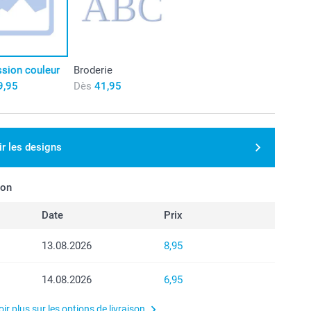
ssion couleur
Broderie
9,95
Dès
41,95
ir les designs
son
Date
Prix
13.08.2026
8,95
14.08.2026
6,95
ir plus sur les options de livraison