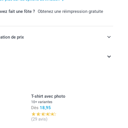
vez fait une fôte ?
Obtenez une réimpression gratuite
ation de prix
ont en francs suisses (CHF), TVA incluse et hors frais de
T-shirt avec photo
10+ variantes
Dès
18,95
(29 avis)