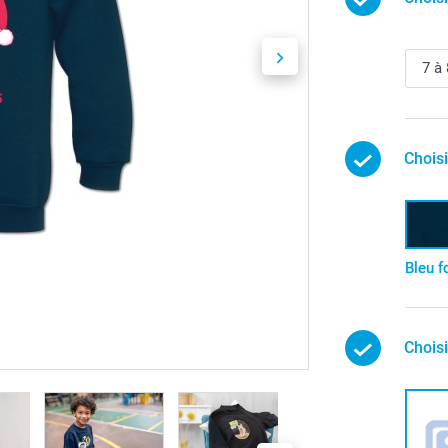
Chois
Bleu f
Choisi