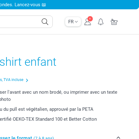
condes. Lancez-vous 📖
FR
hirt enfant
us, TVA incluse
ser l'avant avec un nom brodé, ou imprimer avec un texte
photo
u du pull est végétalien, approuvé par la PETA
ertifié OEKO-TEX Standard 100 et Better Cotton
issez le format
(7 à 8 ans)