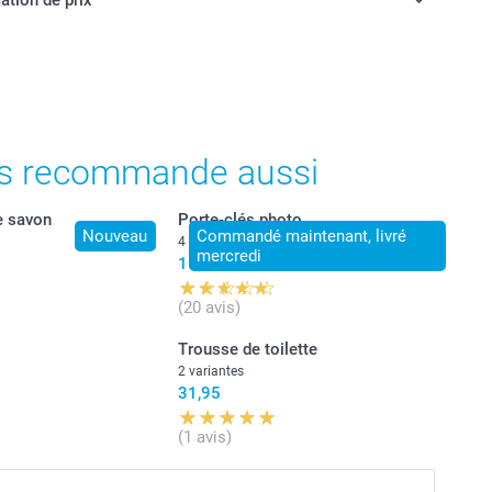
ont en francs suisses (CHF), TVA incluse et hors frais de
s recommande aussi
e savon
Porte-clés photo
Nouveau
Commandé maintenant, livré
4 variantes
mercredi
11,95
(20 avis)
Trousse de toilette
2 variantes
31,95
(1 avis)