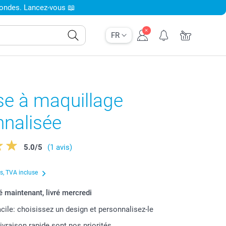
condes. Lancez-vous 📖
FR
se à maquillage
nnalisée
5.0
/
5
(1 avis)
us, TVA incluse
maintenant, livré mercredi
acile: choisissez un design et personnalisez-le
livraison rapide sont nos priorités