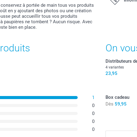
 conservez à portée de main tous vos produits
oût en y ajoutant des photos ou une création
ousse peut accueillir tous vos produits
Tous les prix s
 à paupières ne tombent ? Aucun risque. Avec
port.
este bien en place.
roduits
On vou
Distributeurs d
4 variantes
23,95
Box cadeau
1
Dès
59,95
0
0
0
0