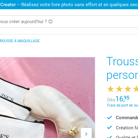
 Creator
– Réalisez votre livre photo sans effort et en quelques se
ROUSSE À MAQUILLAGE
Trous
perso
16,
95
Dès
Frais de port en s
Commandé 
Création f
Qualité et 