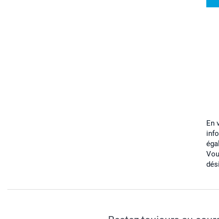
En 
inf
éga
Vou
dés