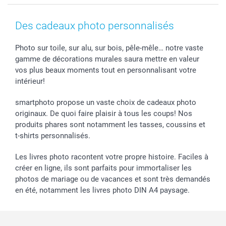
Coques smartphone
Conditions
Saint-Valentin
Contact & FAQ
Cadres photo & accessoires déco
Mentions Légales
Fête des Mères
Tarifs et frais de livraison
Des cadeaux photo personnalisés
Calendrier photos & Agendas photo
Presse
Fête des Pères
Livraison
Stickers & Etiquettes
Affiliation
Confirmation ou communion
Livraison en 48 heures
Photo sur toile, sur alu, sur bois, pêle-mêle… notre vaste
gamme de décorations murales saura mettre en valeur
Chèque Cadeau
Investor Relations
Mariage
Modes de Paiement
vos plus beaux moments tout en personnalisant votre
B2B smartbusiness
Fête d'anniversaire
Identifiez-vous
intérieur!
Droit de rétractation
Collection naissance
Plan du site
Tous les évènements
Statut de ma commande
smartphoto propose un vaste choix de cadeaux photo
smarfriends
originaux. De quoi faire plaisir à tous les coups! Nos
produits phares sont notamment les tasses, coussins et
smartgarantie
t-shirts personnalisés.
smartbonus
Les livres photo racontent votre propre histoire. Faciles à
créer en ligne, ils sont parfaits pour immortaliser les
photos de mariage ou de vacances et sont très demandés
en été, notamment les livres photo DIN A4 paysage.