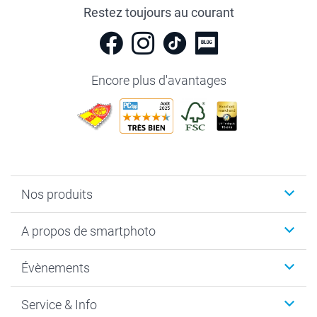
Restez toujours au courant
Encore plus d'avantages
Nos produits
Livre photo
A propos de smartphoto
Cadeaux photo
Photo sur toile, Poster & Pêle-mêle
Qui sommes-nous?
Évènements
MyNameBook
Durabilité
Faire-part & Cartes
Protection des données
Noël
Service & Info
Développement photo & Tirage photo
Gestion des cookies
Nouvel An