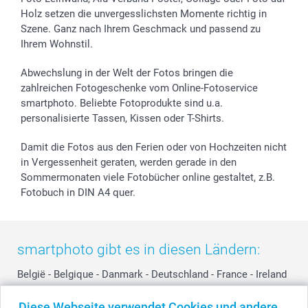
Holz setzen die unvergesslichsten Momente richtig in
Geschenk-Gutscheine (PDF)
Partnerprogramme
Hochzeit
Zahlungsmöglichkeiten
Szene. Ganz nach Ihrem Geschmack und passend zu
Investor Relations
Geburtstag
Anmelden /Registrieren
Ihrem Wohnstil.
B2B smartbusiness
Geburt
Sitemap
Widerrufsrecht
Zu allen Anlässen
Status der Bestellung
Abwechslung in der Welt der Fotos bringen die
smartfriends
zahlreichen Fotogeschenke vom Online-Fotoservice
smartphoto. Beliebte Fotoprodukte sind u.a.
smartgarantie
personalisierte Tassen, Kissen oder T-Shirts.
smartbonus
Damit die Fotos aus den Ferien oder von Hochzeiten nicht
in Vergessenheit geraten, werden gerade in den
Sommermonaten viele Fotobücher online gestaltet, z.B.
Fotobuch in DIN A4 quer.
smartphoto gibt es in diesen Ländern:
België
-
Belgique
-
Danmark
-
Deutschland
-
France
-
Ireland
-
Nederland
-
Norge
-
Österreich
-
Schweiz
-
Suisse
-
Diese Webseite verwendet Cookies und andere