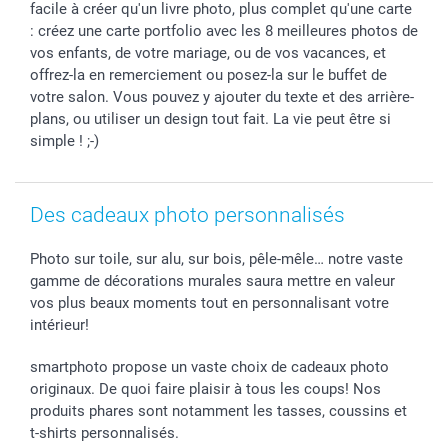
facile à créer qu'un livre photo, plus complet qu'une carte
B2B smartbusiness
Fête d'anniversaire
Identifiez-vous
: créez une carte portfolio avec les 8 meilleures photos de
Droit de rétractation
Collection naissance
Plan du site
vos enfants, de votre mariage, ou de vos vacances, et
Tous les évènements
Statut de ma commande
offrez-la en remerciement ou posez-la sur le buffet de
votre salon. Vous pouvez y ajouter du texte et des arrière-
smarfriends
plans, ou utiliser un design tout fait. La vie peut être si
smartgarantie
simple ! ;-)
smartbonus
Des cadeaux photo personnalisés
Photo sur toile, sur alu, sur bois, pêle-mêle… notre vaste
gamme de décorations murales saura mettre en valeur
vos plus beaux moments tout en personnalisant votre
intérieur!
smartphoto propose un vaste choix de cadeaux photo
originaux. De quoi faire plaisir à tous les coups! Nos
produits phares sont notamment les tasses, coussins et
t-shirts personnalisés.