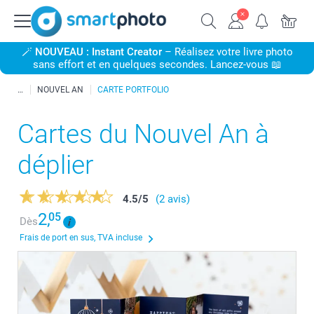
🪄
NOUVEAU : Instant Creator
– Réalisez votre livre photo
sans effort et en quelques secondes. Lancez-vous 📖
NOUVEL AN
CARTE PORTFOLIO
Cartes du Nouvel An à
déplier
4.5
/
5
(2 avis)
2,
05
Dès
Frais de port en sus, TVA incluse