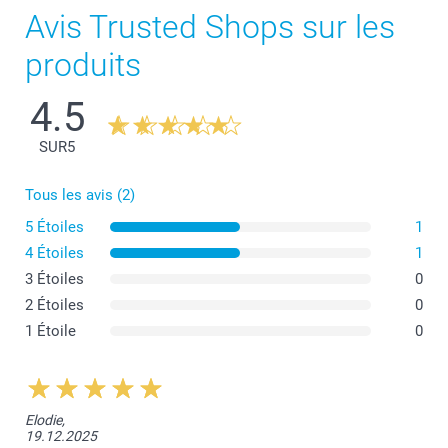
Avis Trusted Shops sur les
Quantité
Prix unitaire
produits
1 - 4
Dès
2,95
4.5
5 - 9
Dès
2,45
SUR
5
10 - 19
Dès
2,05
Tous les avis (2)
20 - 29
Dès
1,85
5 Étoiles
1
4 Étoiles
1
30+
Dès
1,75
3 Étoiles
0
2 Étoiles
0
1 Étoile
0
Elodie,
19.12.2025