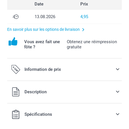
Date
Prix
13.08.2026
4,95
En savoir plus sur les options de livraison
Vous avez fait une
Obtenez une réimpression
fôte ?
gratuite
Information de prix
Description
Tous les prix sont en francs suisses (CHF), TVA incluse et
Spécifications
hors frais de port.