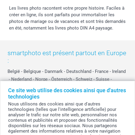
Les livres photo racontent votre propre histoire. Faciles à
créer en ligne, ils sont parfaits pour immortaliser les
photos de mariage ou de vacances et sont très demandés
en été, notamment les livres photo DIN A4 paysage.
smartphoto est présent partout en Europe
:
België
-
Belgique
-
Danmark
-
Deutschland
-
France
-
Ireland
-
Nederland
-
Norge
-
Österreich
-
Schweiz
-
Suisse
-
Switzerland
-
Suomi
-
Sverige
-
United Kingdom
-
Ce site web utilise des cookies ainsi que d'autres
Other Countries
technologies
Nous utilisons des cookies ainsi que d'autres
technologies (telles que l'intelligence artificielle) pour
analyser le trafic sur notre site web, personnaliser nos
Tous les prix sont en francs suisses (CHF), TVA incluse et hors frais de port.
contenus et publicités et proposer des fonctionnalités
disponibles sur les réseaux sociaux. Nous partageons
également des informations relatives à votre navigation