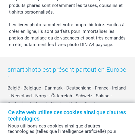
produits phares sont notamment les tasses, coussins et
t-shirts personnalisés.
Les livres photo racontent votre propre histoire. Faciles à
créer en ligne, ils sont parfaits pour immortaliser les
photos de mariage ou de vacances et sont très demandés
en été, notamment les livres photo DIN A4 paysage.
smartphoto est présent partout en Europe
:
België
-
Belgique
-
Danmark
-
Deutschland
-
France
-
Ireland
-
Nederland
-
Norge
-
Österreich
-
Schweiz
-
Suisse
-
Switzerland
-
Suomi
-
Sverige
-
United Kingdom
-
Other Countries
Ce site web utilise des cookies ainsi que d'autres
technologies
Nous utilisons des cookies ainsi que d'autres
technologies (telles que l'intelligence artificielle) pour
Tous les prix sont en francs suisses (CHF), TVA incluse et hors frais de port.