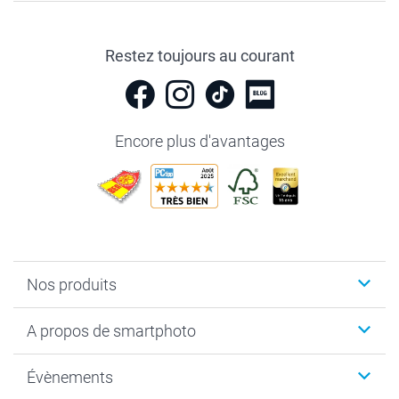
Restez toujours au courant
Encore plus d'avantages
Nos produits
Livre photo
A propos de smartphoto
Cadeaux photo
Photo sur toile, Poster & Pêle-mêle
Qui sommes-nous?
Évènements
MyNameBook
Durabilité