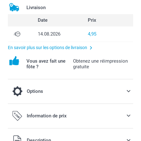
Livraison
Date
Prix
14.08.2026
4,95
En savoir plus sur les options de livraison
Vous avez fait une
Obtenez une réimpression
fôte ?
gratuite
Options
Choisissez une enveloppe de couleur, pour
Information de prix
des cartes encore plus attrayantes
Offert
Dès
Description