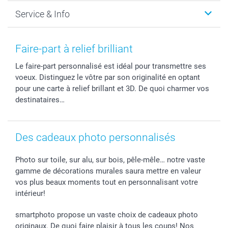
Faire-part & Cartes
Protection des données
Noël
Service & Info
Développement photo & Tirage photo
Gestion des cookies
Nouvel An
Coques smartphone
Conditions
Saint-Valentin
Contact & FAQ
Cadres photo & accessoires déco
Mentions Légales
Fête des Mères
Tarifs et frais de livraison
Faire-part à relief brilliant
Calendrier photos & Agendas photo
Presse
Fête des Pères
Livraison
Le faire-part personnalisé est idéal pour transmettre ses
Stickers & Etiquettes
Affiliation
Confirmation ou communion
Livraison en 48 heures
voeux. Distinguez le vôtre par son originalité en optant
Chèque Cadeau
Investor Relations
Mariage
Modes de Paiement
pour une carte à relief brillant et 3D. De quoi charmer vos
B2B smartbusiness
Fête d'anniversaire
Identifiez-vous
destinataires…
Droit de rétractation
Collection naissance
Plan du site
Tous les évènements
Statut de ma commande
Des cadeaux photo personnalisés
smarfriends
smartgarantie
Photo sur toile, sur alu, sur bois, pêle-mêle… notre vaste
smartbonus
gamme de décorations murales saura mettre en valeur
vos plus beaux moments tout en personnalisant votre
intérieur!
smartphoto propose un vaste choix de cadeaux photo
originaux. De quoi faire plaisir à tous les coups! Nos