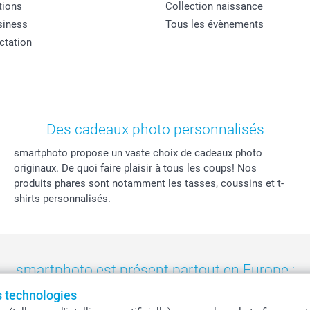
tions
Collection naissance
siness
Tous les évènements
actation
Des cadeaux photo personnalisés
smartphoto propose un vaste choix de cadeaux photo
originaux. De quoi faire plaisir à tous les coups! Nos
produits phares sont notamment les tasses, coussins et t-
shirts personnalisés.
smartphoto est présent partout en Europe :
es technologies
eland
-
Nederland
-
Norge
-
Österreich
-
Schweiz
-
Suisse
-
Switzerla