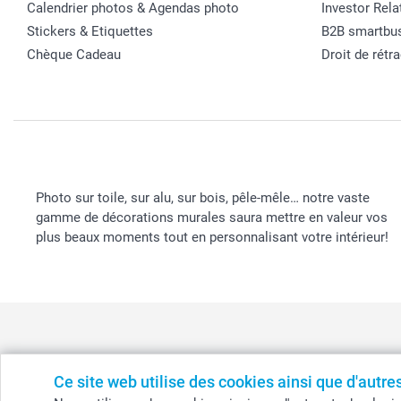
Calendrier photos & Agendas photo
Investor Rela
Stickers & Etiquettes
B2B smartbu
Chèque Cadeau
Droit de rétr
Photo sur toile, sur alu, sur bois, pêle-mêle… notre vaste
gamme de décorations murales saura mettre en valeur vos
plus beaux moments tout en personnalisant votre intérieur!
Ce site web utilise des cookies ainsi que d'autr
België
-
Belgique
-
Danmark
-
Deutschland
-
France
-
Ir