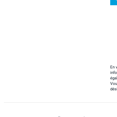
En 
inf
éga
Vou
dés