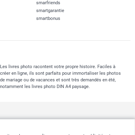
smarfriends
smartgarantie
smartbonus
Les livres photo racontent votre propre histoire. Faciles à
créer en ligne, ils sont parfaits pour immortaliser les photos
de mariage ou de vacances et sont très demandés en été,
notamment les livres photo DIN A4 paysage.
nd
-
Suomi
-
Sverige
-
United Kingdom
-
Other Countries