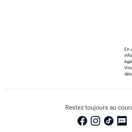
En 
inf
éga
Vou
dés
Restez toujours au cour