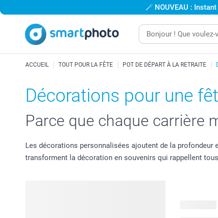
🪄
NOUVEAU : Instant
ACCUEIL
TOUT POUR LA FÊTE
POT DE DÉPART À LA RETRAITE
Décorations pour une fête
Parce que chaque carrière m
Les décorations personnalisées ajoutent de la profondeur et
transforment la décoration en souvenirs qui rappellent tous
42 produits