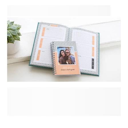
La rentrée scolaire, c'est aussi le retour à une organisation
familiale bien rodée ! Les dates des sorties scolaires, le
calendrier des congés, les loisirs et sorties en famille...
vous avez tout noté ? Préparez la rentrée san stress grâce à
ce super-cool agenda personnalisé. Avec son design
tendance vous avez un bel espace disponible pour vos