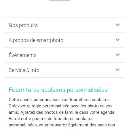
Nos produits
Livre photo
A propos de smartphoto
Cadeaux photo
Photo sur toile, Poster & Pêle-mêle
Qui sommes-nous?
Évènements
MyNameBook
Durabilité
Faire-part & Cartes
Protection des données
Noël
Service & Info
Développement photo & Tirage photo
Gestion des cookies
Nouvel An
Coques smartphone
Conditions
Saint-Valentin
Contact & FAQ
Cadres photo & accessoires déco
Mentions Légales
Fête des Mères
Tarifs et frais de livraison
Fournitures scolaires personnalisées
Calendrier photos & Agendas photo
Presse
Fête des Pères
Livraison
Cette année, personnalisez vos fournitures scolaires.
Stickers & Etiquettes
Affiliation
Confirmation ou communion
Livraison en 48 heures
Créez votre règle personnalisée avec les photo de vos
Chèque Cadeau
Investor Relations
Mariage
Modes de Paiement
amis. Ajoutez des photos de famille dans votre agenda.
B2B smartbusiness
Fête d'anniversaire
Identifiez-vous
Parmi notre gamme de fournitures scolaires
Droit de rétractation
Collection naissance
Plan du site
personallisées, vous trouverez également des sacs dos