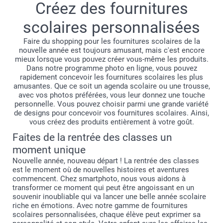
Créez des fournitures
notes... et vos plus belles photos.
Pssst : vous pouvez aussi créer un superbe
scolaires personnalisées
Faire du shopping pour les fournitures scolaires de la
pour couvrir le programme de toute la famille !
nouvelle année est toujours amusant, mais c'est encore
Le petit plus : Choisissez librement le mois de départ de
mieux lorsque vous pouvez créer vous-même les produits.
tous les calendriers et agendas smartphoto.
Dans notre programme photo en ligne, vous pouvez
rapidement concevoir les fournitures scolaires les plus
amusantes. Que ce soit un agenda scolaire ou une trousse,
avec vos photos préférées, vous leur donnez une touche
personnelle. Vous pouvez choisir parmi une grande variété
de designs pour concevoir vos fournitures scolaires. Ainsi,
vous créez des produits entièrement à votre goût.
Faites de la rentrée des classes un
moment unique
Nouvelle année, nouveau départ ! La rentrée des classes
est le moment où de nouvelles histoires et aventures
commencent. Chez smartphoto, nous vous aidons à
transformer ce moment qui peut être angoissant en un
souvenir inoubliable qui va lancer une belle année scolaire
riche en émotions. Avec notre gamme de fournitures
scolaires personnalisées, chaque élève peut exprimer sa