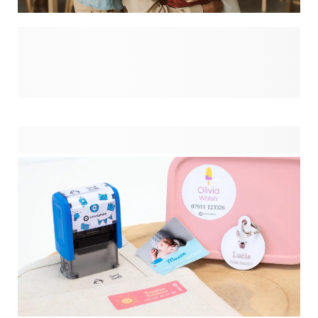
Les enseignants se surpassent toute l'année pour aider
votre enfant à grandir et s'épanouir ? C'est le moment de
leur montrer votre reconnaissance. Remerciez l'enseignant
préféré de votre enfant en lui offrant un cadeau
personnalisé. Une
ou un
sont de superbes cadeaux pour leur donner le sourire lors
des derniers jours d'école. Ils méritent vraiment un cadeau
de remerciement digne de ce nom pour tout le travail qu'ils
ont accompli !