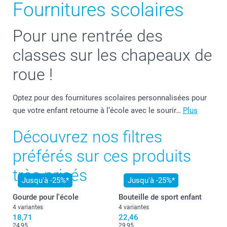
Fournitures scolaires
Pour une rentrée des
classes sur les chapeaux de
roue !
Optez pour des fournitures scolaires personnalisées pour
que votre enfant retourne à l’école avec le sourir…
Plus
Découvrez nos filtres
préférés sur ces produits
très prisés
Jusqu'à -25%*
Jusqu'à -25%*
Gourde pour l'école
Bouteille de sport enfant
4 variantes
4 variantes
18,71
22,46
24,95
29,95