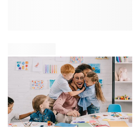
Rendez-vous sur notre page dédiée à la papeterie et
parcourez notre gamme d’articles de papeterie
personnalisables, conçus pour transformer votre espace de
travail à la maison. Soyez toujours organisé.e avec notre
personnalisable, libérez votre créativité dans votre
ou agrémentez votre bureau d’un adorable
. Insufflez votre propre style à votre espace bureau avec
ces fournitures uniques, pour un environnement propice à
la productivité.