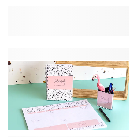
Grâce à nos
et
de haute qualité personnalisables, marquez vos vêtements
et autres effets personnels afin qu’ils ne finissent plus
jamais aux objets trouvés. Choisissez parmi une variété de
designs, symboles, couleurs et polices, ou ajoutez
simplement une photo, pour un résultat qui ne ressemblera
qu’à vous. Parcourez nos différents packs et sélectionnez
celui qui répond le mieux à vos besoins ou votre situation.
Vous êtes à la recherche d’un
pour marquer vos livres, vêtements et autres textiles ?
Sachez que l’encre de ce tampon supporte 30 cycles de
lavage environ et convient à toutes les textures rigides.