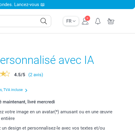
condes. Lancez-vous 📖
FR
ersonnalisé avec IA
4.5
/
5
(2 avis)
us, TVA incluse
maintenant, livré mercredi
z votre image en un avatar(*) amusant ou en une œuvre
t entière
 un design et personnalisez-le avec vos textes et/ou