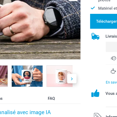
Matériel et
Télécharger
Livrai
En savo
Vous a
ns
FAQ
nnalisé avec image IA
Inform