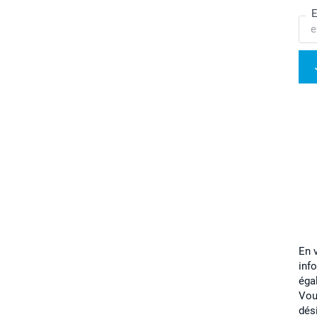
E
En 
inf
éga
Vou
dés