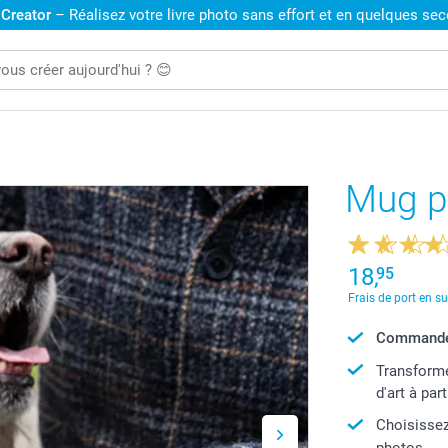
 Creator
– Réalisez votre livre photo sans effort et en quelques se
Mug p
18,
95
Frais de port en s
Commandé 
Transforme
d'art à par
Choisissez
photos