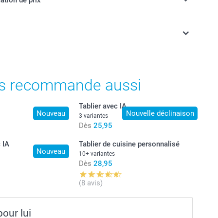
ont en francs suisses (CHF), TVA incluse et hors frais de
s recommande aussi
Tablier avec IA
Nouveau
Nouvelle déclinaison
3 variantes
Dès
25,95
 IA
Tablier de cuisine personnalisé
Nouveau
10+ variantes
Dès
28,95
(8 avis)
our lui