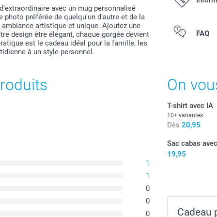
d'extraordinaire avec un mug personnalisé
re photo préférée de quelqu'un d'autre et de la
e ambiance artistique et unique. Ajoutez une
Tous les prix s
FAQ
otre design être élégant, chaque gorgée devient
port.
atique est le cadeau idéal pour la famille, les
idienne à un style personnel.
roduits
On vou
T-shirt avec IA
10+ variantes
Dès
20,95
Sac cabas avec
19,95
1
1
0
0
Cadeau p
0