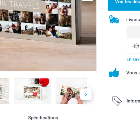
Voir les de
Livrai
En savo
Vous a
Inform
Spécifications
Tous les prix s
port.