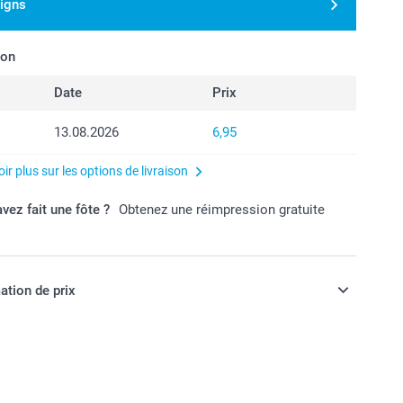
signs
son
Date
Prix
13.08.2026
6,95
ir plus sur les options de livraison
vez fait une fôte ?
Obtenez une réimpression gratuite
ation de prix
ont en francs suisses (CHF), TVA incluse et hors frais de