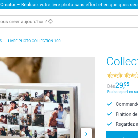
 Creator
– Réalisez votre livre photo sans effort et en quelques se
S
LIVRE PHOTO COLLECTION 100
Collec
29,
95
Dès
Frais de port en s
Commandez
Finition de
Regardez a