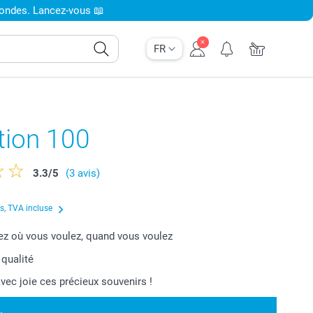
condes. Lancez-vous 📖
FR
tion 100
3.3
/
5
(3 avis)
us, TVA incluse
 où vous voulez, quand vous voulez
 qualité
vec joie ces précieux souvenirs !