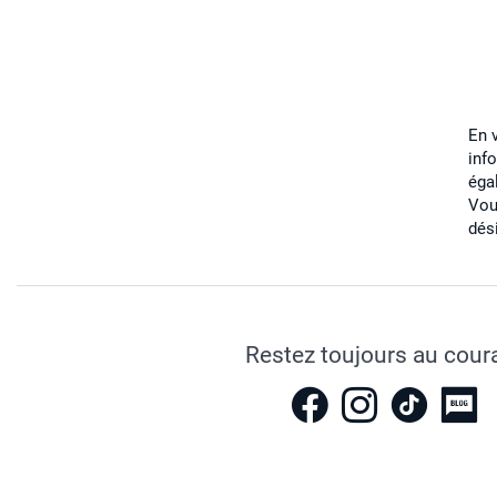
En 
inf
éga
Vou
dés
Restez toujours au cour