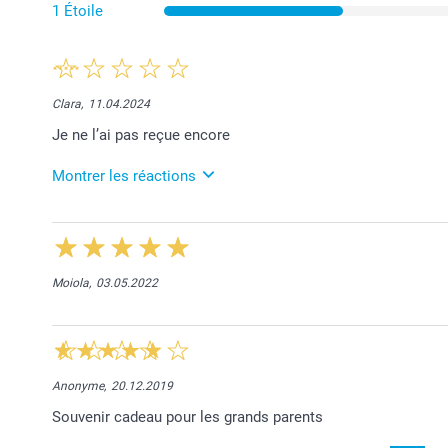
1 Étoile
Clara,
11.04.2024
Je ne l’ai pas reçue encore
Montrer les réactions
18.04.2024
Chère Madame, le colis s’est malheureusement égaré
en excuser. Comme nous pouvons le constater, vous
service client et vous recevrez gratuitement une re
Moiola,
03.05.2022
smartphoto
Anonyme,
20.12.2019
Souvenir cadeau pour les grands parents