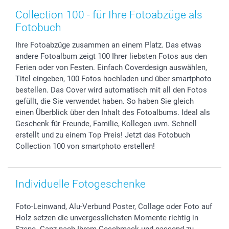
Zubehör & Material
AGB
Muttertag
Preise und Versandkosten
Collection 100 - für Ihre Fotoabzüge als
Foto-Kalender & Agenden
Impressum
Vatertag
Lieferfristen
Fotobuch
Sticker & Etiketten
Presse
Kommunion & Konfirmation
48h Lieferung
Ihre Fotoabzüge zusammen an einem Platz. Das etwas
Geschenk-Gutscheine (PDF)
Partnerprogramme
Hochzeit
Zahlungsmöglichkeiten
andere Fotoalbum zeigt 100 Ihrer liebsten Fotos aus den
Investor Relations
Geburtstag
Anmelden /Registrieren
Ferien oder von Festen. Einfach Coverdesign auswählen,
B2B smartbusiness
Geburt
Sitemap
Titel eingeben, 100 Fotos hochladen und über smartphoto
Widerrufsrecht
Zu allen Anlässen
Status der Bestellung
bestellen. Das Cover wird automatisch mit all den Fotos
gefüllt, die Sie verwendet haben. So haben Sie gleich
smartfriends
einen Überblick über den Inhalt des Fotoalbums. Ideal als
smartgarantie
Geschenk für Freunde, Familie, Kollegen uvm. Schnell
smartbonus
erstellt und zu einem Top Preis! Jetzt das Fotobuch
Collection 100 von smartphoto erstellen!
Individuelle Fotogeschenke
Foto-Leinwand, Alu-Verbund Poster, Collage oder Foto auf
Holz setzen die unvergesslichsten Momente richtig in
Szene. Ganz nach Ihrem Geschmack und passend zu