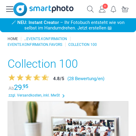
🪄
NEU: Instant Creator
– Ihr Fotobuch entsteht wie von
selbst im Handumdrehen. Jetzt erstellen 📖
HOME
EVENTS.KONFIRMATION
EVENTS.KONFIRMATION.FAVORS
COLLECTION 100
Collection 100
4.8
/
5
(28 Bewertung/en)
29.
95
Ab
zzgl. Versandkosten, inkl. MwSt