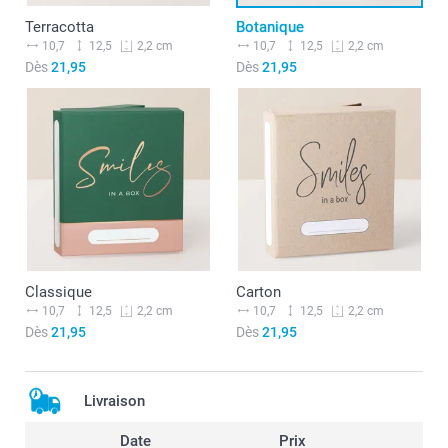
Terracotta
Botanique
10,7
12,5
10,7
12,5
2,2 cm
2,2 cm
Dès
21,95
Dès
21,95
Classique
Carton
10,7
12,5
10,7
12,5
2,2 cm
2,2 cm
Dès
21,95
Dès
21,95
Livraison
Date
Prix