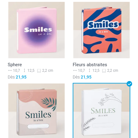
Sphere
Fleurs abstraites
10,7
12,5
10,7
12,5
2,2 cm
2,2 cm
Dès
21,95
Dès
21,95