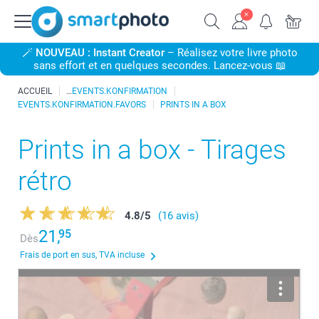
🪄
NOUVEAU : Instant Creator
– Réalisez votre livre photo
sans effort et en quelques secondes. Lancez-vous 📖
ACCUEIL
EVENTS.KONFIRMATION
EVENTS.KONFIRMATION.FAVORS
PRINTS IN A BOX
Prints in a box - Tirages
rétro
4.8
/
5
(16 avis)
21,
95
Dès
Frais de port en sus, TVA incluse