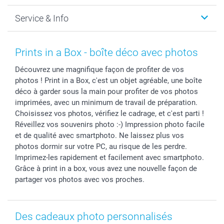
Faire-part & Cartes
Protection des données
Noël
Service & Info
Développement photo & Tirage photo
Gestion des cookies
Nouvel An
Coques smartphone
Conditions
Saint-Valentin
Contact & FAQ
Cadres photo & accessoires déco
Mentions Légales
Fête des Mères
Tarifs et frais de livraison
Prints in a Box - boîte déco avec photos
Calendrier photos & Agendas photo
Presse
Fête des Pères
Livraison
Découvrez une magnifique façon de profiter de vos
Stickers & Etiquettes
Affiliation
Confirmation ou communion
Livraison en 48 heures
photos ! Print in a Box, c'est un objet agréable, une boîte
Chèque Cadeau
Investor Relations
Mariage
Modes de Paiement
déco à garder sous la main pour profiter de vos photos
B2B smartbusiness
Fête d'anniversaire
Identifiez-vous
imprimées, avec un minimum de travail de préparation.
Droit de rétractation
Collection naissance
Plan du site
Choisissez vos photos, vérifiez le cadrage, et c'est parti !
Réveillez vos souvenirs photo :-) Impression photo facile
Tous les évènements
Statut de ma commande
et de qualité avec smartphoto. Ne laissez plus vos
smarfriends
photos dormir sur votre PC, au risque de les perdre.
smartgarantie
Imprimez-les rapidement et facilement avec smartphoto.
smartbonus
Grâce à print in a box, vous avez une nouvelle façon de
partager vos photos avec vos proches.
Des cadeaux photo personnalisés