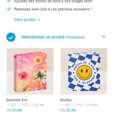
Ajoutez des motifs de fond à vos tirages rétro
Repensez avec joie à ces précieux souvenirs !
Infos produit
Sélectionnez un produit
(Botanique)
Summer Era
Smiley
10,7
12,5
10,7
12,5
2,2 cm
2,2 cm
Dès
21,95
Dès
21,95