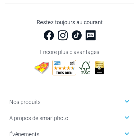
Restez toujours au courant
Encore plus d'avantages
Nos produits
Livre photo
A propos de smartphoto
Cadeaux photo
Photo sur toile, Poster & Pêle-mêle
Qui sommes-nous?
Évènements
MyNameBook
Durabilité