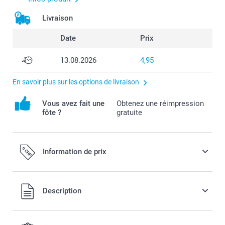
Livraison
Date
Prix
13.08.2026
4,95
En savoir plus sur les options de livraison
Vous avez fait une
Obtenez une réimpression
fôte ?
gratuite
Information de prix
Tous les prix sont en francs suisses (CHF), TVA incluse et
Description
hors frais de port.