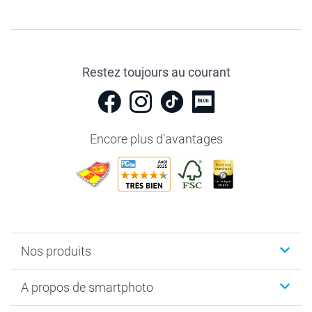
Restez toujours au courant
Encore plus d'avantages
Nos produits
Livre photo
A propos de smartphoto
Cadeaux photo
Photo sur toile, Poster & Pêle-mêle
Qui sommes-nous?