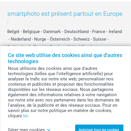
smartphoto est présent partout en Europe
:
België
-
Belgique
-
Danmark
-
Deutschland
-
France
-
Ireland
-
Nederland
-
Norge
-
Österreich
-
Schweiz
-
Suisse
-
Switzerland
-
Suomi
-
Sverige
-
United Kingdom
-
Other Countries
Ce site web utilise des cookies ainsi que d'autres
technologies
Nous utilisons des cookies ainsi que d'autres
technologies (telles que l'intelligence artificielle) pour
Tous les prix sont en francs suisses (CHF), TVA incluse et hors frais de port.
analyser le trafic sur notre site web, personnaliser nos
contenus et publicités et proposer des fonctionnalités
disponibles sur les réseaux sociaux. Nous partageons
également des informations relatives à votre navigation
© smartphoto group. Tous droits réservés
sur notre site avec nos partenaires dans les domaines de
l'analyse, de la publicité et des réseaux sociaux. Pour en
savoir plus sur notre politique en matière de cookies,
cliquez
ici
.
Personnalisez votre Tirage Cabine Photo (Lot
de 5)
Gérer mes cookies
Autoriser tous les cookies