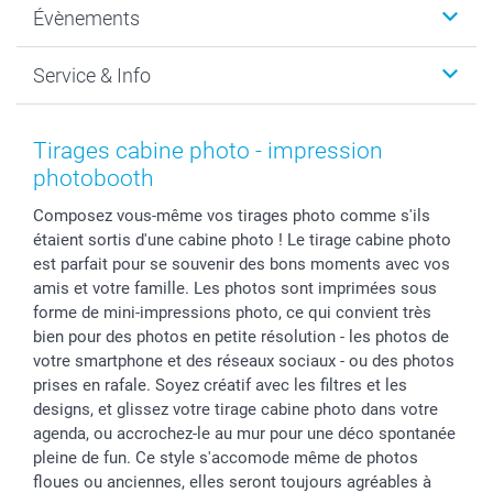
Évènements
MyNameBook
Durabilité
Faire-part & Cartes
Protection des données
Noël
Service & Info
Développement photo & Tirage photo
Gestion des cookies
Nouvel An
Coques smartphone
Conditions
Saint-Valentin
Contact & FAQ
Cadres photo & accessoires déco
Mentions Légales
Fête des Mères
Tarifs et frais de livraison
Tirages cabine photo - impression
Calendrier photos & Agendas photo
Presse
Fête des Pères
Livraison
photobooth
Stickers & Etiquettes
Affiliation
Confirmation ou communion
Livraison en 48 heures
Composez vous-même vos tirages photo comme s'ils
Chèque Cadeau
Investor Relations
Mariage
Modes de Paiement
étaient sortis d'une cabine photo ! Le tirage cabine photo
B2B smartbusiness
Fête d'anniversaire
Identifiez-vous
est parfait pour se souvenir des bons moments avec vos
Droit de rétractation
Collection naissance
Plan du site
amis et votre famille. Les photos sont imprimées sous
Tous les évènements
Statut de ma commande
forme de mini-impressions photo, ce qui convient très
bien pour des photos en petite résolution - les photos de
smarfriends
votre smartphone et des réseaux sociaux - ou des photos
smartgarantie
prises en rafale. Soyez créatif avec les filtres et les
smartbonus
designs, et glissez votre tirage cabine photo dans votre
agenda, ou accrochez-le au mur pour une déco spontanée
pleine de fun. Ce style s'accomode même de photos
floues ou anciennes, elles seront toujours agréables à