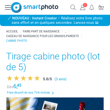
🪄
NOUVEAU : Instant Creator
– Réalisez votre livre photo
sans effort et en quelques secondes. Lancez-vous 📖
ACCUEIL
FAIRE-PART DE NAISSANCE
CADEAU DE NAISSANCE POUR LES GRANDS-PARENTS
CABINE PHOTO
Tirage cabine photo (lot
de 5)
5.0
/
5
(3 avis)
6,
45
Dès
Frais de port en sus, TVA incluse