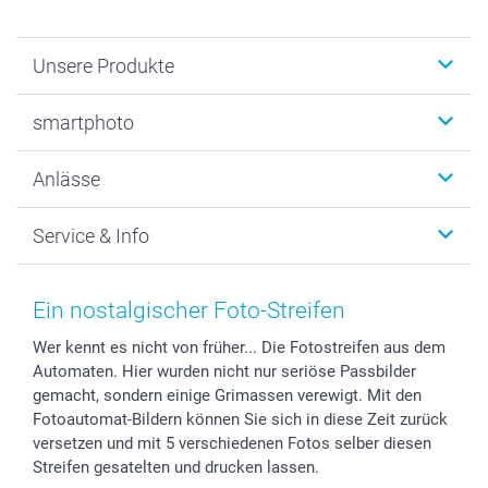
Unsere Produkte
Fotobücher
smartphoto
Fotogeschenke
Wanddekoration
Über uns
Anlässe
MyNameBook
Warum smartphoto
Foto-Grusskarten
Nachhaltigkeit
Weihnachten
Service & Info
Fotoabzüge, Fotos als Buch & Poster
Datenschutz
Neujahr
Smartphone & Tablet Cases
Cookie-Erklärung
Valentinstag
Kontakt & FAQ
Zubehör & Material
AGB
Muttertag
Preise und Versandkosten
Ein nostalgischer Foto-Streifen
Foto-Kalender & Agenden
Impressum
Vatertag
Lieferfristen
Wer kennt es nicht von früher... Die Fotostreifen aus dem
Sticker & Etiketten
Presse
Kommunion & Konfirmation
48h Lieferung
Automaten. Hier wurden nicht nur seriöse Passbilder
Geschenk-Gutscheine (PDF)
Partnerprogramme
Hochzeit
Zahlungsmöglichkeiten
gemacht, sondern einige Grimassen verewigt. Mit den
Investor Relations
Geburtstag
Anmelden /Registrieren
Fotoautomat-Bildern können Sie sich in diese Zeit zurück
B2B smartbusiness
Geburt
Sitemap
versetzen und mit 5 verschiedenen Fotos selber diesen
Streifen gesatelten und drucken lassen.
Widerrufsrecht
Zu allen Anlässen
Status der Bestellung