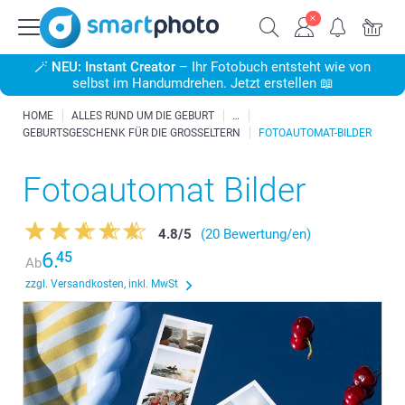
🪄
NEU: Instant Creator
– Ihr Fotobuch entsteht wie von
selbst im Handumdrehen. Jetzt erstellen 📖
HOME
ALLES RUND UM DIE GEBURT
GEBURTSGESCHENK FÜR DIE GROSSELTERN
FOTOAUTOMAT-BILDER
Fotoautomat Bilder
4.8
/
5
(20 Bewertung/en)
6.
45
Ab
zzgl. Versandkosten, inkl. MwSt