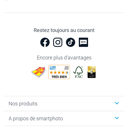
Restez toujours au courant
Encore plus d'avantages
Nos produits
Livre photo
A propos de smartphoto
Cadeaux photo
Photo sur toile, Poster & Pêle-mêle
Qui sommes-nous?