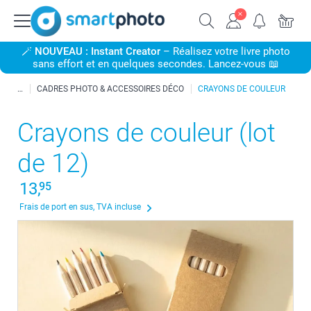
🪄
NOUVEAU : Instant Creator
– Réalisez votre livre photo
sans effort et en quelques secondes. Lancez-vous 📖
CADRES PHOTO & ACCESSOIRES DÉCO
CRAYONS DE COULEUR
Crayons de couleur (lot
de 12)
13,
95
Frais de port en sus, TVA incluse