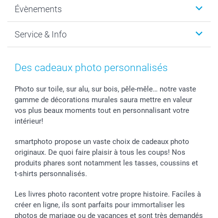
Évènements
MyNameBook
Durabilité
Faire-part & Cartes
Protection des données
Noël
Service & Info
Développement photo & Tirage photo
Gestion des cookies
Nouvel An
Coques smartphone
Conditions
Saint-Valentin
Contact & FAQ
Cadres photo & accessoires déco
Mentions Légales
Fête des Mères
Tarifs et frais de livraison
Des cadeaux photo personnalisés
Calendrier photos & Agendas photo
Presse
Fête des Pères
Livraison
Stickers & Etiquettes
Affiliation
Confirmation ou communion
Livraison en 48 heures
Photo sur toile, sur alu, sur bois, pêle-mêle… notre vaste
gamme de décorations murales saura mettre en valeur
Chèque Cadeau
Investor Relations
Mariage
Modes de Paiement
vos plus beaux moments tout en personnalisant votre
B2B smartbusiness
Fête d'anniversaire
Identifiez-vous
intérieur!
Droit de rétractation
Collection naissance
Plan du site
Tous les évènements
Statut de ma commande
smartphoto propose un vaste choix de cadeaux photo
smarfriends
originaux. De quoi faire plaisir à tous les coups! Nos
produits phares sont notamment les tasses, coussins et
smartgarantie
t-shirts personnalisés.
smartbonus
Les livres photo racontent votre propre histoire. Faciles à
créer en ligne, ils sont parfaits pour immortaliser les
photos de mariage ou de vacances et sont très demandés