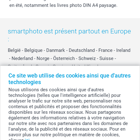
en été, notamment les livres photo DIN A4 paysage.
smartphoto est présent partout en Europe
:
België
-
Belgique
-
Danmark
-
Deutschland
-
France
-
Ireland
-
Nederland
-
Norge
-
Österreich
-
Schweiz
-
Suisse
-
Switzerland
-
Suomi
-
Sverige
-
United Kingdom
-
Other Countries
Ce site web utilise des cookies ainsi que d'autres
technologies
Nous utilisons des cookies ainsi que d'autres
technologies (telles que l'intelligence artificielle) pour
Tous les prix sont en francs suisses (CHF), TVA incluse et hors frais de port.
analyser le trafic sur notre site web, personnaliser nos
contenus et publicités et proposer des fonctionnalités
disponibles sur les réseaux sociaux. Nous partageons
également des informations relatives à votre navigation
© smartphoto group. Tous droits réservés
sur notre site avec nos partenaires dans les domaines de
l'analyse, de la publicité et des réseaux sociaux. Pour en
savoir plus sur notre politique en matière de cookies,