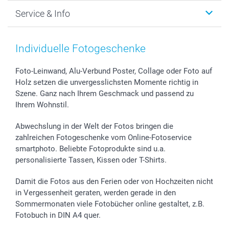
Foto-Grusskarten
Nachhaltigkeit
Weihnachten
Service & Info
Fotoabzüge, Fotos als Buch & Poster
Datenschutz
Neujahr
Smartphone & Tablet Cases
Cookie-Erklärung
Valentinstag
Kontakt & FAQ
Zubehör & Material
AGB
Muttertag
Preise und Versandkosten
Individuelle Fotogeschenke
Foto-Kalender & Agenden
Impressum
Vatertag
Lieferfristen
Sticker & Etiketten
Presse
Kommunion & Konfirmation
48h Lieferung
Foto-Leinwand, Alu-Verbund Poster, Collage oder Foto auf
Holz setzen die unvergesslichsten Momente richtig in
Geschenk-Gutscheine (PDF)
Partnerprogramme
Hochzeit
Zahlungsmöglichkeiten
Szene. Ganz nach Ihrem Geschmack und passend zu
Investor Relations
Geburtstag
Anmelden /Registrieren
Ihrem Wohnstil.
B2B smartbusiness
Geburt
Sitemap
Widerrufsrecht
Zu allen Anlässen
Status der Bestellung
Abwechslung in der Welt der Fotos bringen die
smartfriends
zahlreichen Fotogeschenke vom Online-Fotoservice
smartphoto. Beliebte Fotoprodukte sind u.a.
smartgarantie
personalisierte Tassen, Kissen oder T-Shirts.
smartbonus
Damit die Fotos aus den Ferien oder von Hochzeiten nicht
in Vergessenheit geraten, werden gerade in den
Sommermonaten viele Fotobücher online gestaltet, z.B.
Fotobuch in DIN A4 quer.