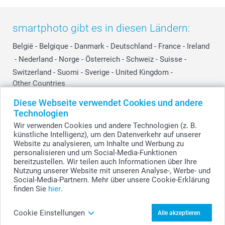
smartphoto gibt es in diesen Ländern:
België
-
Belgique
-
Danmark
-
Deutschland
-
France
-
Ireland
-
Nederland
-
Norge
-
Österreich
-
Schweiz
-
Suisse
-
Switzerland
-
Suomi
-
Sverige
-
United Kingdom
-
Other Countries
Diese Webseite verwendet Cookies und andere
Technologien
Alle Preise verstehen sich in Schweizer Franken (CHF) inkl. MwSt. und zzgl.
Wir verwenden Cookies und andere Technologien (z. B.
Versandkosten.
künstliche Intelligenz), um den Datenverkehr auf unserer
Website zu analysieren, um Inhalte und Werbung zu
personalisieren und um Social-Media-Funktionen
bereitzustellen. Wir teilen auch Informationen über Ihre
© smartphoto Group. Alle Rechte vorbehalten.
Nutzung unserer Website mit unseren Analyse-, Werbe- und
Social-Media-Partnern. Mehr über unsere Cookie-Erklärung
finden Sie
hier
.
Füge Buntstifte (12er Set) zum Warenkorb hinzu
Cookie Einstellungen
Alle akzeptieren