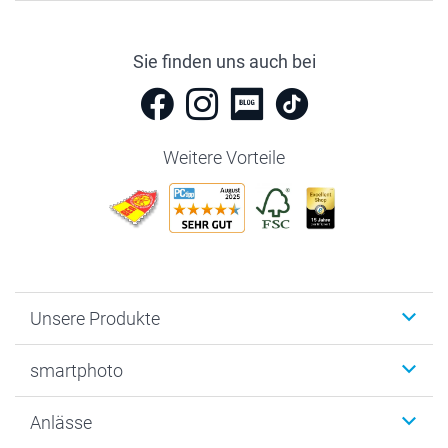
Sie finden uns auch bei
Weitere Vorteile
Unsere Produkte
Fotobücher
smartphoto
Fotogeschenke
Wanddekoration
Über uns
Anlässe
MyNameBook
Warum smartphoto