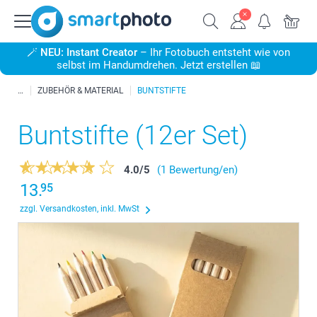
🪄
NEU: Instant Creator
– Ihr Fotobuch entsteht wie von
selbst im Handumdrehen. Jetzt erstellen 📖
ZUBEHÖR & MATERIAL
BUNTSTIFTE
Buntstifte (12er Set)
4.0
/
5
(1 Bewertung/en)
13.
95
zzgl. Versandkosten, inkl. MwSt