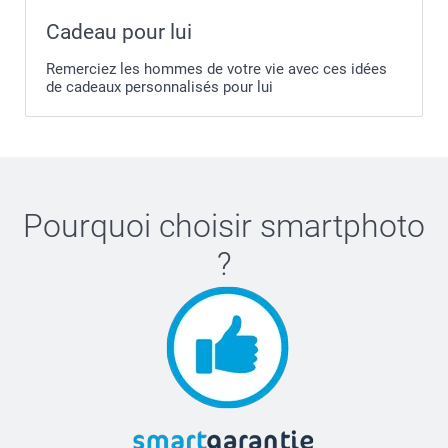
Recherchez un petit texte près de la charnière ou le long
Cadeau pour lui
du bord.
Vous verrez « Modèle Axxxx » (par exemple, A2337)
Remerciez les hommes de votre vie avec ces idées
de cadeaux personnalisés pour lui
Pourquoi choisir
smartphoto
?