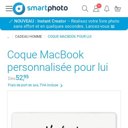
🪄
NOUVEAU : Instant Creator
– Réalisez votre livre photo
sans effort et en quelques secondes. Lancez-vous 📖
CADEAU HOMME
COQUE MACBOOK POUR LUI
Coque MacBook
personnalisée pour lui
52,
95
Dès
Frais de port en sus, TVA incluse