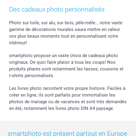
Cadres photo & accessoires déco
Mentions Légales
Fête des Mères
Tarifs et frais de livraison
Des cadeaux photo personnalisés
Calendrier photos & Agendas photo
Presse
Fête des Pères
Livraison
Stickers & Etiquettes
Affiliation
Confirmation ou communion
Livraison en 48 heures
Photo sur toile, sur alu, sur bois, pêle-mêle… notre vaste
gamme de décorations murales saura mettre en valeur
Chèque Cadeau
Investor Relations
Mariage
Modes de Paiement
vos plus beaux moments tout en personnalisant votre
B2B smartbusiness
Fête d'anniversaire
Identifiez-vous
intérieur!
Droit de rétractation
Collection naissance
Plan du site
Tous les évènements
Statut de ma commande
smartphoto propose un vaste choix de cadeaux photo
smarfriends
originaux. De quoi faire plaisir à tous les coups! Nos
produits phares sont notamment les tasses, coussins et
smartgarantie
t-shirts personnalisés.
smartbonus
Les livres photo racontent votre propre histoire. Faciles à
créer en ligne, ils sont parfaits pour immortaliser les
photos de mariage ou de vacances et sont très demandés
en été, notamment les livres photo DIN A4 paysage.
smartphoto est présent partout en Europe