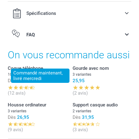
Spécifications
FAQ
On vous recommande aussi
Coque téléphone
Gourde avec nom
Commandé maintenant,
10+ variantes
3 variantes
livré mercredi
Dès
21,95
25,95
(12 avis)
(2 avis)
Housse ordinateur
Support casque audio
3 variantes
2 variantes
Dès
26,95
Dès
31,95
Retournez-le pour que le boîtier inférieur soit orienté
(9 avis)
(3 avis)
vers le haut.