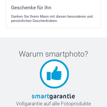
Achten Sie auf kleinen Text in der Nähe des Scharniers
oder entlang des Randes.
Geschenke für ihn
Sie sehen "Modell Axxxx" (zum Beispiel A2337)
Danken Sie Ihrem Mann mit diesen besonderen und
persönlichen Geschenkideen.
Warum
smartphoto
?
Vollgarantie auf alle Fotoprodukte