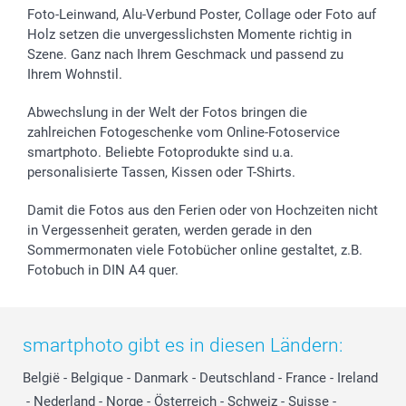
Sticker & Etiketten
Presse
Kommunion & Konfirmation
48h Lieferung
Foto-Leinwand, Alu-Verbund Poster, Collage oder Foto auf
Holz setzen die unvergesslichsten Momente richtig in
Geschenk-Gutscheine (PDF)
Partnerprogramme
Hochzeit
Zahlungsmöglichkeiten
Szene. Ganz nach Ihrem Geschmack und passend zu
Investor Relations
Geburtstag
Anmelden /Registrieren
Ihrem Wohnstil.
B2B smartbusiness
Geburt
Sitemap
Widerrufsrecht
Zu allen Anlässen
Status der Bestellung
Abwechslung in der Welt der Fotos bringen die
smartfriends
zahlreichen Fotogeschenke vom Online-Fotoservice
smartphoto. Beliebte Fotoprodukte sind u.a.
smartgarantie
personalisierte Tassen, Kissen oder T-Shirts.
smartbonus
Damit die Fotos aus den Ferien oder von Hochzeiten nicht
in Vergessenheit geraten, werden gerade in den
Sommermonaten viele Fotobücher online gestaltet, z.B.
Fotobuch in DIN A4 quer.
smartphoto gibt es in diesen Ländern:
België
-
Belgique
-
Danmark
-
Deutschland
-
France
-
Ireland
-
Nederland
-
Norge
-
Österreich
-
Schweiz
-
Suisse
-