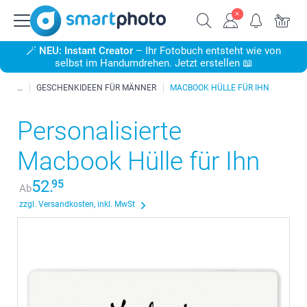
🪄
NEU: Instant Creator
– Ihr Fotobuch entsteht wie von
selbst im Handumdrehen. Jetzt erstellen 📖
GESCHENKIDEEN FÜR MÄNNER
MACBOOK HÜLLE FÜR IHN
Personalisierte
Macbook Hülle für Ihn
52.
95
Ab
zzgl. Versandkosten, inkl. MwSt