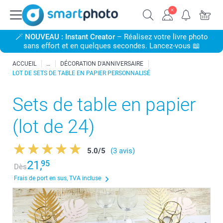
🪄
NOUVEAU : Instant Creator
– Réalisez votre livre photo
sans effort et en quelques secondes. Lancez-vous 📖
ACCUEIL
DÉCORATION D'ANNIVERSAIRE
LOT DE SETS DE TABLE EN PAPIER PERSONNALISÉ
Sets de table en papier
(lot de 24)
5.0
/
5
(3 avis)
21,
95
Dès
Frais de port en sus, TVA incluse