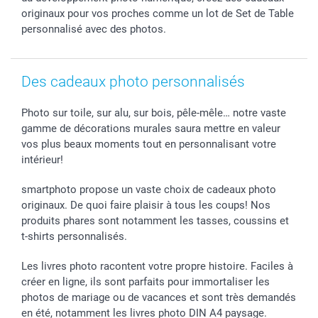
B2B smartbusiness
Fête d'anniversaire
Identifiez-vous
originaux pour vos proches comme un lot de Set de Table
Droit de rétractation
Collection naissance
Plan du site
personnalisé avec des photos.
Tous les évènements
Statut de ma commande
smarfriends
Des cadeaux photo personnalisés
smartgarantie
smartbonus
Photo sur toile, sur alu, sur bois, pêle-mêle… notre vaste
gamme de décorations murales saura mettre en valeur
vos plus beaux moments tout en personnalisant votre
intérieur!
smartphoto propose un vaste choix de cadeaux photo
originaux. De quoi faire plaisir à tous les coups! Nos
produits phares sont notamment les tasses, coussins et
t-shirts personnalisés.
Les livres photo racontent votre propre histoire. Faciles à
créer en ligne, ils sont parfaits pour immortaliser les
photos de mariage ou de vacances et sont très demandés
en été, notamment les livres photo DIN A4 paysage.