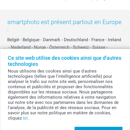
smartphoto est présent partout en Europe
:
België
-
Belgique
-
Danmark
-
Deutschland
-
France
-
Ireland
-
Nederland
-
Norge
-
Österreich
-
Schweiz
-
Suisse
-
Switzerland
-
Suomi
-
Sverige
-
United Kingdom
-
Ce site web utilise des cookies ainsi que d'autres
Other Countries
technologies
Nous utilisons des cookies ainsi que d'autres
technologies (telles que l'intelligence artificielle) pour
analyser le trafic sur notre site web, personnaliser nos
Tous les prix sont en francs suisses (CHF), TVA incluse et hors frais de port.
contenus et publicités et proposer des fonctionnalités
disponibles sur les réseaux sociaux. Nous partageons
également des informations relatives à votre navigation
sur notre site avec nos partenaires dans les domaines de
© smartphoto group. Tous droits réservés
l'analyse, de la publicité et des réseaux sociaux. Pour en
savoir plus sur notre politique en matière de cookies,
cliquez
ici
.
Personnalisez votre Sets de Table (lot de 24)