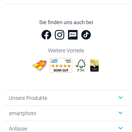
Sie finden uns auch bei
Weitere Vorteile
Unsere Produkte
Fotobücher
smartphoto
Fotogeschenke
Wanddekoration
Über uns
Anlässe
MyNameBook
Warum smartphoto