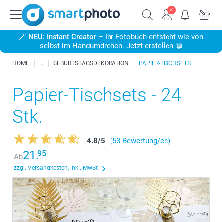
🪄
NEU: Instant Creator
– Ihr Fotobuch entsteht wie von
selbst im Handumdrehen. Jetzt erstellen 📖
HOME
GEBURTSTAGSDEKORATION
PAPIER-TISCHSETS
Papier-Tischsets - 24
Stk.
4.8
/
5
(53 Bewertung/en)
21.
95
Ab
zzgl. Versandkosten, inkl. MwSt