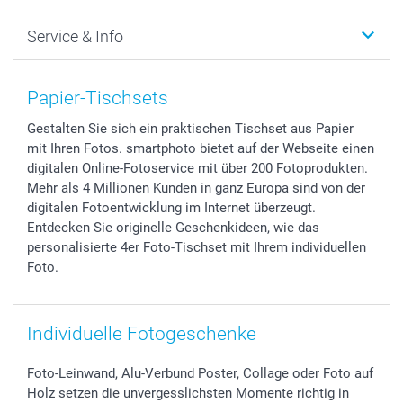
Foto-Grusskarten
Nachhaltigkeit
Weihnachten
Service & Info
Fotoabzüge, Fotos als Buch & Poster
Datenschutz
Neujahr
Smartphone & Tablet Cases
Cookie-Erklärung
Valentinstag
Kontakt & FAQ
Zubehör & Material
AGB
Muttertag
Preise und Versandkosten
Papier-Tischsets
Foto-Kalender & Agenden
Impressum
Vatertag
Lieferfristen
Gestalten Sie sich ein praktischen Tischset aus Papier
Sticker & Etiketten
Presse
Kommunion & Konfirmation
48h Lieferung
mit Ihren Fotos. smartphoto bietet auf der Webseite einen
Geschenk-Gutscheine (PDF)
Partnerprogramme
Hochzeit
Zahlungsmöglichkeiten
digitalen Online-Fotoservice mit über 200 Fotoprodukten.
Investor Relations
Geburtstag
Anmelden /Registrieren
Mehr als 4 Millionen Kunden in ganz Europa sind von der
B2B smartbusiness
Geburt
Sitemap
digitalen Fotoentwicklung im Internet überzeugt.
Entdecken Sie originelle Geschenkideen, wie das
Widerrufsrecht
Zu allen Anlässen
Status der Bestellung
personalisierte 4er Foto-Tischset mit Ihrem individuellen
smartfriends
Foto.
smartgarantie
smartbonus
Individuelle Fotogeschenke
Foto-Leinwand, Alu-Verbund Poster, Collage oder Foto auf
Holz setzen die unvergesslichsten Momente richtig in