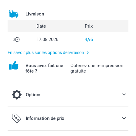
Livraison
Date
Prix
17.08.2026
4,95
En savoir plus sur les options de livraison
Vous avez fait une
Obtenez une réimpression
fôte ?
gratuite
Options
Choisissez une enveloppe de couleur, pour
Information de prix
des cartes encore plus attrayantes