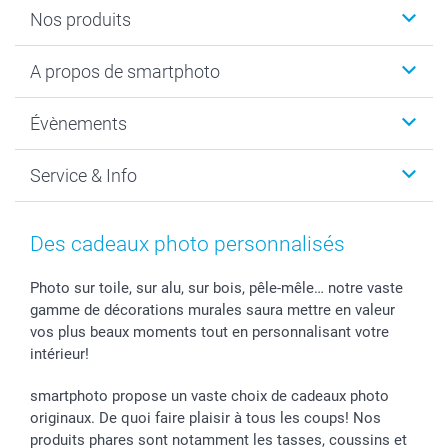
Nos produits
Livre photo
A propos de smartphoto
Cadeaux photo
Photo sur toile, Poster & Pêle-mêle
Qui sommes-nous?
Évènements
MyNameBook
Durabilité
Faire-part & Cartes
Protection des données
Noël
Service & Info
Développement photo & Tirage photo
Gestion des cookies
Nouvel An
Coques smartphone
Conditions
Saint-Valentin
Contact & FAQ
Cadres photo & accessoires déco
Mentions Légales
Fête des Mères
Tarifs et frais de livraison
Des cadeaux photo personnalisés
Calendrier photos & Agendas photo
Presse
Fête des Pères
Livraison
Stickers & Etiquettes
Affiliation
Confirmation ou communion
Livraison en 48 heures
Photo sur toile, sur alu, sur bois, pêle-mêle… notre vaste
gamme de décorations murales saura mettre en valeur
Chèque Cadeau
Investor Relations
Mariage
Modes de Paiement
vos plus beaux moments tout en personnalisant votre
B2B smartbusiness
Fête d'anniversaire
Identifiez-vous
intérieur!
Droit de rétractation
Collection naissance
Plan du site
Tous les évènements
Statut de ma commande
smartphoto propose un vaste choix de cadeaux photo
smarfriends
originaux. De quoi faire plaisir à tous les coups! Nos
produits phares sont notamment les tasses, coussins et
smartgarantie