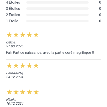
Toutes les enveloppes sont munies d'un rabat pointu
4 Étoiles
0
3 Étoiles
0
2 Étoiles
0
1 Étoile
0
Céline,
31.03.2025
Fair Part de naissance, avec la partie doré magnifique !!
Bernadette,
24.12.2024
Nicole,
10.12.2024