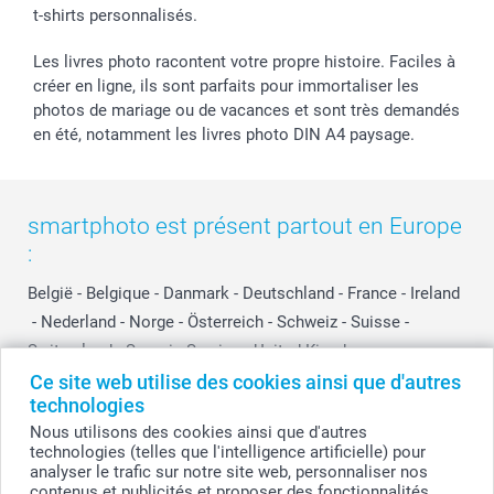
t-shirts personnalisés.
smartbonus
Les livres photo racontent votre propre histoire. Faciles à
créer en ligne, ils sont parfaits pour immortaliser les
photos de mariage ou de vacances et sont très demandés
en été, notamment les livres photo DIN A4 paysage.
smartphoto est présent partout en Europe
:
België
-
Belgique
-
Danmark
-
Deutschland
-
France
-
Ireland
-
Nederland
-
Norge
-
Österreich
-
Schweiz
-
Suisse
-
Switzerland
-
Suomi
-
Sverige
-
United Kingdom
-
Other Countries
Ce site web utilise des cookies ainsi que d'autres
technologies
Nous utilisons des cookies ainsi que d'autres
technologies (telles que l'intelligence artificielle) pour
Tous les prix sont en francs suisses (CHF), TVA incluse et hors frais de port.
analyser le trafic sur notre site web, personnaliser nos
contenus et publicités et proposer des fonctionnalités