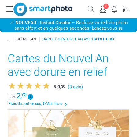
🪄
NOUVEAU : Instant Creator
– Réalisez votre livre photo
sans effort et en quelques secondes. Lancez-vous 📖
NOUVEL AN
CARTES DU NOUVEL AN AVEC RELIEF DORÉ
Cartes du Nouvel An
avec dorure en relief
5.0
/
5
(3 avis)
2,
75
Dès
Frais de port en sus, TVA incluse