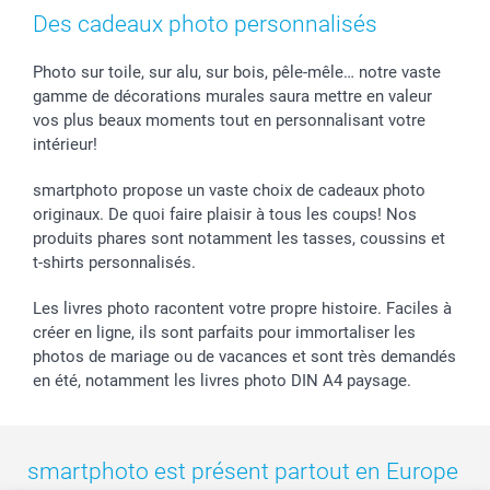
Cadres photo & accessoires déco
Mentions Légales
Fête des Mères
Tarifs et frais de livraison
Des cadeaux photo personnalisés
Calendrier photos & Agendas photo
Presse
Fête des Pères
Livraison
Stickers & Etiquettes
Affiliation
Confirmation ou communion
Livraison en 48 heures
Photo sur toile, sur alu, sur bois, pêle-mêle… notre vaste
gamme de décorations murales saura mettre en valeur
Chèque Cadeau
Investor Relations
Mariage
Modes de Paiement
vos plus beaux moments tout en personnalisant votre
B2B smartbusiness
Fête d'anniversaire
Identifiez-vous
intérieur!
Droit de rétractation
Collection naissance
Plan du site
Tous les évènements
Statut de ma commande
smartphoto propose un vaste choix de cadeaux photo
smarfriends
originaux. De quoi faire plaisir à tous les coups! Nos
produits phares sont notamment les tasses, coussins et
smartgarantie
t-shirts personnalisés.
smartbonus
Les livres photo racontent votre propre histoire. Faciles à
créer en ligne, ils sont parfaits pour immortaliser les
photos de mariage ou de vacances et sont très demandés
en été, notamment les livres photo DIN A4 paysage.
smartphoto est présent partout en Europe