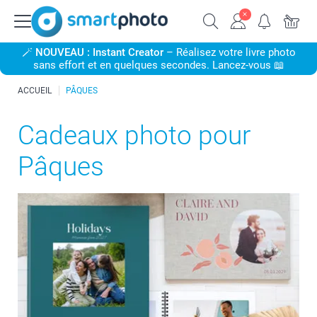
🪄
NOUVEAU : Instant Creator
– Réalisez votre livre photo
sans effort et en quelques secondes. Lancez-vous 📖
ACCUEIL
PÂQUES
Cadeaux photo pour
Pâques