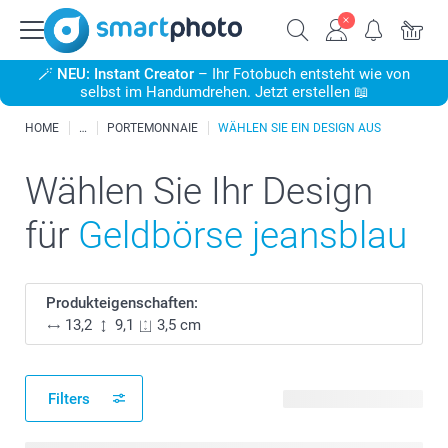
🪄
NEU: Instant Creator
– Ihr Fotobuch entsteht wie von
selbst im Handumdrehen. Jetzt erstellen 📖
HOME
PORTEMONNAIE
WÄHLEN SIE EIN DESIGN AUS
Wählen Sie Ihr Design
für
Geldbörse jeansblau
Produkteigenschaften:
13,2
9,1
3,5 cm
Filters
4 verfügbare Designs