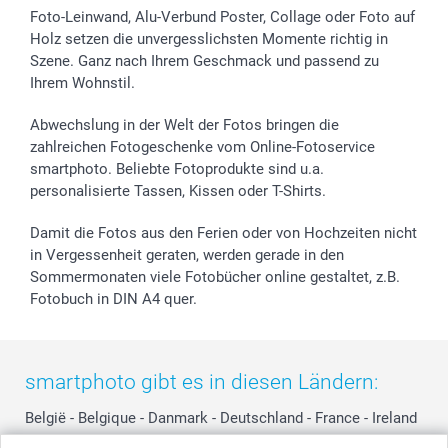
Sticker & Etiketten
Presse
Kommunion & Konfirmation
48h Lieferung
Foto-Leinwand, Alu-Verbund Poster, Collage oder Foto auf
Holz setzen die unvergesslichsten Momente richtig in
Geschenk-Gutscheine (PDF)
Partnerprogramme
Hochzeit
Zahlungsmöglichkeiten
Szene. Ganz nach Ihrem Geschmack und passend zu
Investor Relations
Geburtstag
Anmelden /Registrieren
Ihrem Wohnstil.
B2B smartbusiness
Geburt
Sitemap
Widerrufsrecht
Zu allen Anlässen
Status der Bestellung
Abwechslung in der Welt der Fotos bringen die
smartfriends
zahlreichen Fotogeschenke vom Online-Fotoservice
smartphoto. Beliebte Fotoprodukte sind u.a.
smartgarantie
personalisierte Tassen, Kissen oder T-Shirts.
smartbonus
Damit die Fotos aus den Ferien oder von Hochzeiten nicht
in Vergessenheit geraten, werden gerade in den
Sommermonaten viele Fotobücher online gestaltet, z.B.
Fotobuch in DIN A4 quer.
smartphoto gibt es in diesen Ländern:
België
-
Belgique
-
Danmark
-
Deutschland
-
France
-
Ireland
-
Nederland
-
Norge
-
Österreich
-
Schweiz
-
Suisse
-