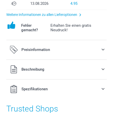
13.08.2026
4.95
Weitere Informationen zu allen Lieferoptionen
Fehler
Erhalten Sie einen gratis
gemacht?
Neudruck!
Preisinformation
Beschreibung
Alle Preise verstehen sich in Schweizer Franken (CHF) inkl.
Spezifikationen
MwSt. und zzgl. Versandkosten.
Trusted Shops
Anzahl
Stückpreis