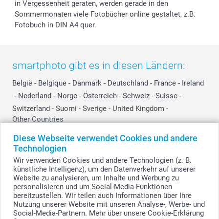
in Vergessenheit geraten, werden gerade in den
Sommermonaten viele Fotobücher online gestaltet, z.B.
Fotobuch in DIN A4 quer.
smartphoto gibt es in diesen Ländern:
België
-
Belgique
-
Danmark
-
Deutschland
-
France
-
Ireland
-
Nederland
-
Norge
-
Österreich
-
Schweiz
-
Suisse
-
Switzerland
-
Suomi
-
Sverige
-
United Kingdom
-
Other Countries
Diese Webseite verwendet Cookies und andere
Technologien
Alle Preise verstehen sich in Schweizer Franken (CHF) inkl. MwSt. und zzgl.
Wir verwenden Cookies und andere Technologien (z. B.
Versandkosten.
künstliche Intelligenz), um den Datenverkehr auf unserer
Website zu analysieren, um Inhalte und Werbung zu
personalisieren und um Social-Media-Funktionen
bereitzustellen. Wir teilen auch Informationen über Ihre
© smartphoto Group. Alle Rechte vorbehalten.
Nutzung unserer Website mit unseren Analyse-, Werbe- und
Social-Media-Partnern. Mehr über unsere Cookie-Erklärung