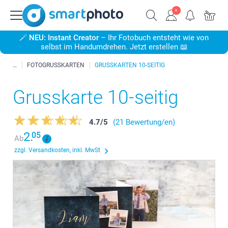
🪄
NEU: Instant Creator
– Ihr Fotobuch entsteht wie von
selbst im Handumdrehen. Jetzt erstellen 📖
FOTOGRUSSKARTEN
GRUSSKARTEN 10-SEITIG
Grusskarte 10-seitig
4.7
/
5
(21 Bewertung/en)
2.
05
Ab
zzgl. Versandkosten, inkl. MwSt