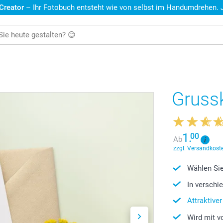
 Creator
– Ihr Fotobuch entsteht wie von selbst im Handumdrehen. Je
Gruss
1.
00
Ab
zzgl. Versandkoste
Wählen Sie
In verschi
Attraktive
Wird mit v