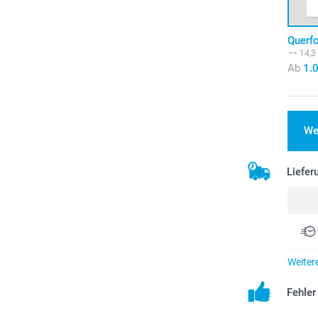
Querf
14,3
Ab
1.
We
Liefer
Weiter
Fehle