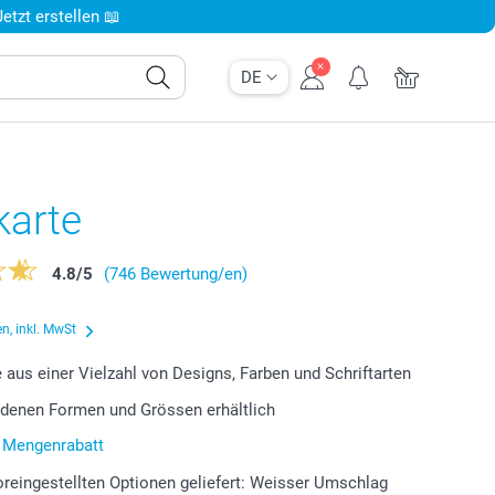
tzt erstellen 📖
DE
karte
4.8
/
5
(746 Bewertung/en)
n, inkl. MwSt
 aus einer Vielzahl von Designs, Farben und Schriftarten
edenen Formen und Grössen erhältlich
r Mengenrabatt
oreingestellten Optionen geliefert: Weisser Umschlag