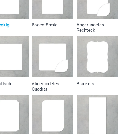
eckig
Bogenförmig
Abgerundetes
Rechteck
atisch
Abgerundetes
Brackets
Quadrat