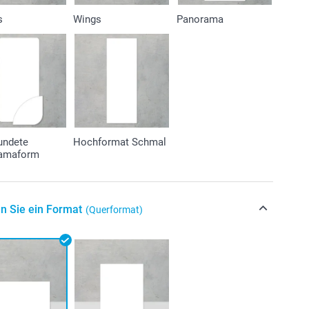
s
Wings
Panorama
undete
Hochformat Schmal
amaform
n Sie ein Format
(Querformat)