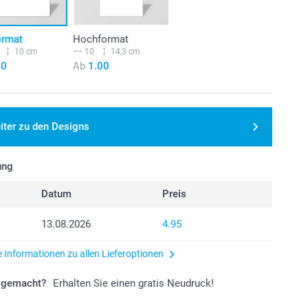
ormat
Hochformat
10 cm
10
14,3 cm
00
Ab
1.00
iter zu den Designs
ung
Datum
Preis
13.08.2026
4.95
e Informationen zu allen Lieferoptionen
r gemacht?
Erhalten Sie einen gratis Neudruck!