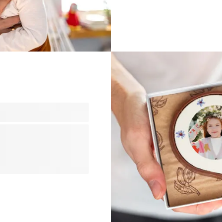
Geschmack und den Vorlie
e ihre Erste Kommunion
nd es ist immer eine
h der Patin und des Paten!
gnis, und was gibt es
, als ein personalisiertes
stolze Patin oder den
ss sie es gerne an einem