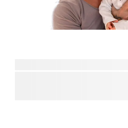
Wir können nicht stolzer auf unsere Kleinen sein, wenn si
feiern. Solche Ereignisse bleiben für immer in Erinnerung u
Freude, sie mit der ganzen Familie zu feiern, einschliesslic
Zweifellos haben Sie tolle Fotos von diesem freudigen Erei
Besseres, als diese Erinnerungen in der Nähe aufzubewahren
Geschenk zu machen? Sie sind ein tolles Geschenk für die 
stolzen Paten Ihres Kindes, und Sie können sicher sein, da
schönen Ort ausstellen werden.