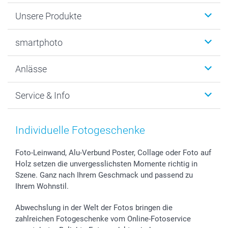
Unsere Produkte
Fotobücher
smartphoto
Fotogeschenke
Wanddekoration
Über uns
Anlässe
MyNameBook
Warum smartphoto
Foto-Grusskarten
Nachhaltigkeit
Weihnachten
Service & Info
Fotoabzüge, Fotos als Buch & Poster
Datenschutz
Neujahr
Smartphone & Tablet Cases
Cookie-Erklärung
Valentinstag
Kontakt & FAQ
Zubehör & Material
AGB
Muttertag
Preise und Versandkosten
Individuelle Fotogeschenke
Foto-Kalender & Agenden
Impressum
Vatertag
Lieferfristen
Sticker & Etiketten
Presse
Kommunion & Konfirmation
48h Lieferung
Foto-Leinwand, Alu-Verbund Poster, Collage oder Foto auf
Holz setzen die unvergesslichsten Momente richtig in
Geschenk-Gutscheine (PDF)
Partnerprogramme
Hochzeit
Zahlungsmöglichkeiten
Szene. Ganz nach Ihrem Geschmack und passend zu
Investor Relations
Geburtstag
Anmelden /Registrieren
Ihrem Wohnstil.
B2B smartbusiness
Geburt
Sitemap
Widerrufsrecht
Zu allen Anlässen
Status der Bestellung
Abwechslung in der Welt der Fotos bringen die
smartfriends
zahlreichen Fotogeschenke vom Online-Fotoservice