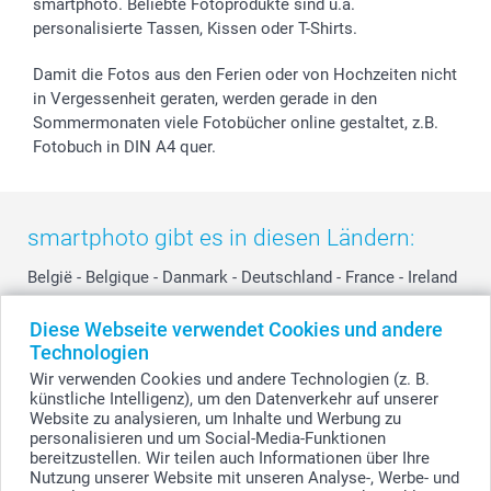
smartphoto. Beliebte Fotoprodukte sind u.a.
smartgarantie
personalisierte Tassen, Kissen oder T-Shirts.
smartbonus
Damit die Fotos aus den Ferien oder von Hochzeiten nicht
in Vergessenheit geraten, werden gerade in den
Sommermonaten viele Fotobücher online gestaltet, z.B.
Fotobuch in DIN A4 quer.
smartphoto gibt es in diesen Ländern:
België
-
Belgique
-
Danmark
-
Deutschland
-
France
-
Ireland
-
Nederland
-
Norge
-
Österreich
-
Schweiz
-
Suisse
-
Diese Webseite verwendet Cookies und andere
Switzerland
-
Suomi
-
Sverige
-
United Kingdom
-
Technologien
Other Countries
Wir verwenden Cookies und andere Technologien (z. B.
künstliche Intelligenz), um den Datenverkehr auf unserer
Website zu analysieren, um Inhalte und Werbung zu
personalisieren und um Social-Media-Funktionen
Alle Preise verstehen sich in Schweizer Franken (CHF) inkl. MwSt. und zzgl.
Versandkosten.
bereitzustellen. Wir teilen auch Informationen über Ihre
Nutzung unserer Website mit unseren Analyse-, Werbe- und