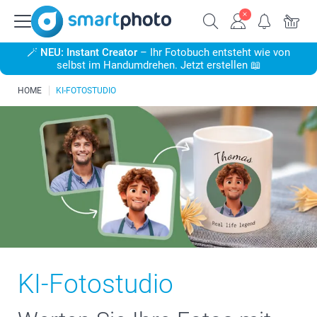
🪄
NEU: Instant Creator
– Ihr Fotobuch entsteht wie von
selbst im Handumdrehen. Jetzt erstellen 📖
HOME
KI-FOTOSTUDIO
KI-Fotostudio