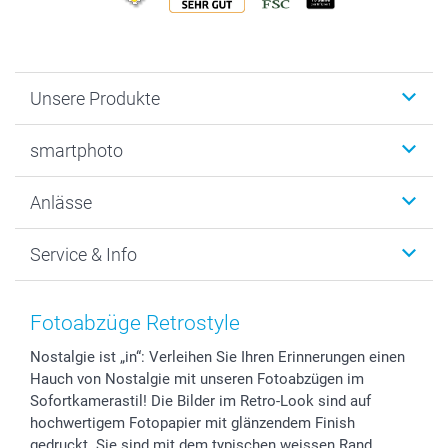
Unsere Produkte
Fotobücher
smartphoto
Fotogeschenke
Wanddekoration
Über uns
Anlässe
MyNameBook
Warum smartphoto
Foto-Grusskarten
Nachhaltigkeit
Weihnachten
Service & Info
Fotoabzüge, Fotos als Buch & Poster
Datenschutz
Neujahr
Smartphone & Tablet Cases
Cookie-Erklärung
Valentinstag
Kontakt & FAQ
Zubehör & Material
AGB
Muttertag
Preise und Versandkosten
Fotoabzüge Retrostyle
Foto-Kalender & Agenden
Impressum
Vatertag
Lieferfristen
Nostalgie ist „in“: Verleihen Sie Ihren Erinnerungen einen
Sticker & Etiketten
Presse
Kommunion & Konfirmation
48h Lieferung
Hauch von Nostalgie mit unseren Fotoabzügen im
Geschenk-Gutscheine (PDF)
Partnerprogramme
Hochzeit
Zahlungsmöglichkeiten
Sofortkamerastil! Die Bilder im Retro-Look sind auf
Investor Relations
Geburtstag
Anmelden /Registrieren
hochwertigem Fotopapier mit glänzendem Finish
B2B smartbusiness
Geburt
Sitemap
gedruckt. Sie sind mit dem typischen weissen Rand