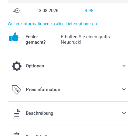
13.08.2026
4.95
Weitere Informationen zu allen Lieferoptionen
Fehler
Erhalten Sie einen gratis
gemacht?
Neudruck!
Optionen
Farbeffekt
Preisinformation
0.00 CHF
Beschreibung
Schwarz-Weiss
Alle Preise verstehen sich in Schweizer Franken (CHF) inkl.