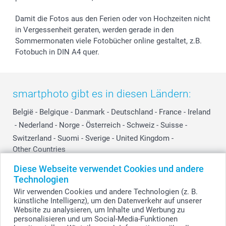
Damit die Fotos aus den Ferien oder von Hochzeiten nicht
in Vergessenheit geraten, werden gerade in den
Sommermonaten viele Fotobücher online gestaltet, z.B.
Fotobuch in DIN A4 quer.
smartphoto gibt es in diesen Ländern:
België
-
Belgique
-
Danmark
-
Deutschland
-
France
-
Ireland
-
Nederland
-
Norge
-
Österreich
-
Schweiz
-
Suisse
-
Switzerland
-
Suomi
-
Sverige
-
United Kingdom
-
Other Countries
Diese Webseite verwendet Cookies und andere
Technologien
Alle Preise verstehen sich in Schweizer Franken (CHF) inkl. MwSt. und zzgl.
Wir verwenden Cookies und andere Technologien (z. B.
Versandkosten.
künstliche Intelligenz), um den Datenverkehr auf unserer
Website zu analysieren, um Inhalte und Werbung zu
personalisieren und um Social-Media-Funktionen