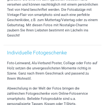
versehen und können nachträglich mit einem persönlichen
Widerrufsrecht
Zu allen Anlässen
Status der Bestellung
Text von Hand beschriftet werden. Die Fotoabzüge mit
smartfriends
Vintage-Flair von smartphoto sind auch eine perfekte
smartgarantie
Geschenkidee, z.B. zum Muttertag/Vatertag oder zu einem
smartbonus
Geburtstag. Mit diesen Fotos mit Nostalgie-Charme
zaubern Sie Ihren Liebsten bestimmt ein Lächeln ins
Gesicht!
Individuelle Fotogeschenke
Foto-Leinwand, Alu-Verbund Poster, Collage oder Foto auf
Holz setzen die unvergesslichsten Momente richtig in
Szene. Ganz nach Ihrem Geschmack und passend zu
Ihrem Wohnstil.
Abwechslung in der Welt der Fotos bringen die
zahlreichen Fotogeschenke vom Online-Fotoservice
smartphoto. Beliebte Fotoprodukte sind u.a.
personalisierte Tassen, Kissen oder T-Shirts.