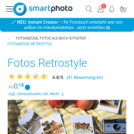
🪄
NEU: Instant Creator
– Ihr Fotobuch entsteht wie von
selbst im Handumdrehen. Jetzt erstellen 📖
FOTOABZÜGE, FOTOS ALS BUCH & POSTER
FOTOABZÜGE RETROSTYLE
Fotos Retrostyle
4.8
/
5
(41 Bewertung/en)
0.
18
Ab
zzgl. Versandkosten, inkl. MwSt