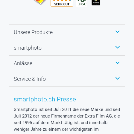
Unsere Produkte
Fotobücher
smartphoto
Fotogeschenke
Wanddekoration
Über uns
Anlässe
MyNameBook
Warum smartphoto
Foto-Grusskarten
Nachhaltigkeit
Weihnachten
Service & Info
Fotoabzüge, Fotos als Buch & Poster
Datenschutz
Neujahr
Smartphone & Tablet Cases
Cookie-Erklärung
Valentinstag
Kontakt & FAQ
Zubehör & Material
AGB
Muttertag
Preise und Versandkosten
smartphoto.ch Presse
Foto-Kalender & Agenden
Impressum
Vatertag
Lieferfristen
Smartphoto ist seit Juli 2011 die neue Marke und seit
Sticker & Etiketten
Presse
Kommunion & Konfirmation
48h Lieferung
Juli 2012 der neue Firmenname der Extra Film AG, die
Geschenk-Gutscheine (PDF)
Partnerprogramme
Hochzeit
Zahlungsmöglichkeiten
seit 1995 auf dem Markt tätig ist, und innerhalb
Investor Relations
Geburtstag
Anmelden /Registrieren
weniger Jahre zu einem der wichtigsten im