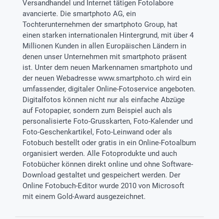
B2B smartbusiness
Geburt
Sitemap
Versandhandel und Internet tätigen Fotolabore
avancierte. Die smartphoto AG, ein
Widerrufsrecht
Zu allen Anlässen
Status der Bestellung
Tochterunternehmen der smartphoto Group, hat
smartfriends
einen starken internationalen Hintergrund, mit über 4
smartgarantie
Millionen Kunden in allen Europäischen Ländern in
smartbonus
denen unser Unternehmen mit smartphoto präsent
ist. Unter dem neuen Markennamen smartphoto und
der neuen Webadresse www.smartphoto.ch wird ein
umfassender, digitaler Online-Fotoservice angeboten.
Digitalfotos können nicht nur als einfache Abzüge
auf Fotopapier, sondern zum Beispiel auch als
personalisierte Foto-Grusskarten, Foto-Kalender und
Foto-Geschenkartikel, Foto-Leinwand oder als
Fotobuch bestellt oder gratis in ein Online-Fotoalbum
organisiert werden. Alle Fotoprodukte und auch
Fotobücher können direkt online und ohne Software-
Download gestaltet und gespeichert werden. Der
Online Fotobuch-Editor wurde 2010 von Microsoft
mit einem Gold-Award ausgezeichnet.