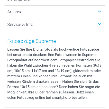
Fotogeschenke
Wanddekoration
Über uns
Anlässe
MyNameBook
Warum smartphoto
Foto-Grusskarten
Nachhaltigkeit
Weihnachten
Service & Info
Fotoabzüge, Fotos als Buch & Poster
Datenschutz
Neujahr
Smartphone & Tablet Cases
Cookie-Erklärung
Valentinstag
Kontakt & FAQ
Zubehör & Material
AGB
Muttertag
Preise und Versandkosten
Fotoabzüge Supreme
Foto-Kalender & Agenden
Impressum
Vatertag
Lieferfristen
Lassen Sie Ihre Digitalfotos als hochwertige Fotoabzüge
Sticker & Etiketten
Presse
Kommunion & Konfirmation
48h Lieferung
bei smartphoto drucken: Ihre Fotos werden in Supreme
Geschenk-Gutscheine (PDF)
Partnerprogramme
Hochzeit
Zahlungsmöglichkeiten
Fotoqualität auf hochwertigem Fotopapier erstrahlen! Sie
Investor Relations
Geburtstag
Anmelden /Registrieren
haben die Wahl zwischen 4 verschiedenen Formaten (9x13
B2B smartbusiness
Geburt
Sitemap
cm, 10x15 cm, 11x17 cm und 13x19 cm), glänzendem oder
mattem Finish und können Ihre Fotoabzüge auch mit
Widerrufsrecht
Zu allen Anlässen
Status der Bestellung
weissen Rändern drucken lassen. Haben Sie sich für das
smartfriends
Format 10x15 cm entschieden? Dann haben Sie sogar die
smartgarantie
Möglichkeit, Ihre Bilder rahmen zu lassen. Jetzt einen
smartbonus
edlen Fotoabzug online bei smartphoto bestellen!