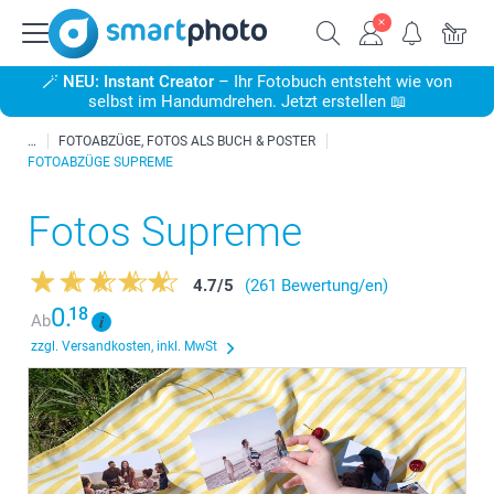
🪄
NEU: Instant Creator
– Ihr Fotobuch entsteht wie von
selbst im Handumdrehen. Jetzt erstellen 📖
FOTOABZÜGE, FOTOS ALS BUCH & POSTER
FOTOABZÜGE SUPREME
Fotos Supreme
4.7
/
5
(261 Bewertung/en)
0.
18
Ab
zzgl. Versandkosten, inkl. MwSt