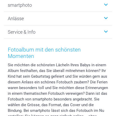
Fotobücher
smartphoto
Fotogeschenke
Wanddekoration
Über uns
Anlässe
MyNameBook
Warum smartphoto
Foto-Grusskarten
Nachhaltigkeit
Weihnachten
Service & Info
Fotoabzüge, Fotos als Buch & Poster
Datenschutz
Neujahr
Smartphone & Tablet Cases
Cookie-Erklärung
Valentinstag
Kontakt & FAQ
Zubehör & Material
AGB
Muttertag
Preise und Versandkosten
Fotoalbum mit den schönsten
Foto-Kalender & Agenden
Impressum
Vatertag
Lieferfristen
Momenten
Sticker & Etiketten
Presse
Kommunion & Konfirmation
48h Lieferung
Sie möchten die schönsten Lächeln Ihres Babys in einem
Geschenk-Gutscheine (PDF)
Partnerprogramme
Hochzeit
Zahlungsmöglichkeiten
Album festhalten, das Sie überall mitnehmen können? Ihr
Investor Relations
Geburtstag
Anmelden /Registrieren
Kind hat sein Geburtstag gefeiert und Sie würden gern aus
B2B smartbusiness
Geburt
Sitemap
diesem Anlass ein schönes Fotobuch zaubern? Die Ferien
Widerrufsrecht
Zu allen Anlässen
Status der Bestellung
waren besonders toll und Sie möchten diese Erinnerungen
in einem thematischen Fotobuch verewigen? Dann ist das
smartfriends
Fotobuch von smartphoto besonders angebracht. Sie
smartgarantie
wählen die Grösse, das Format, das Cover und die
smartbonus
Bindung. Bei smartphoto lässt sich das Fotobuch im Nu