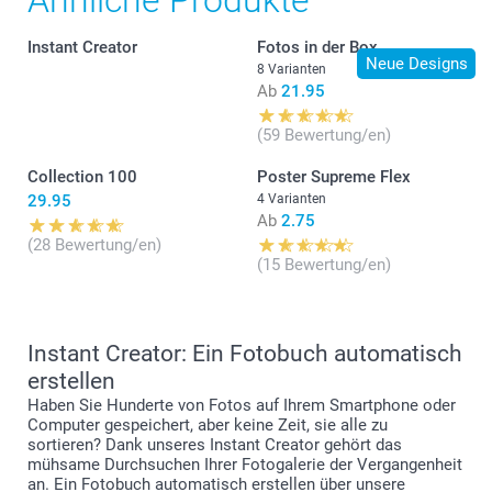
Speichern Sie im Editor Ihre erste Kreation unter einem
benutzerdefinierten Namen
Klicken Sie im Editor auf „Neustart“, das Produkt wird
Instant Creator
Fotos in der Box
zurückgesetzt
Neue Designs
8 Varianten
Klicken Sie auf „Speichern“ und geben Sie den
Ab
21.95
benutzerdefinierten Namen für Ihre zweite Kreation ein.
Alle Ihre Kreationen finden Sie unter „Mein Seiten >
(59 Bewertung/en)
Gespeicherte Projekte“
Collection 100
Poster Supreme Flex
29.95
4 Varianten
Ab
2.75
(28 Bewertung/en)
(15 Bewertung/en)
Instant Creator: Ein Fotobuch automatisch
erstellen
Haben Sie Hunderte von Fotos auf Ihrem Smartphone oder
Computer gespeichert, aber keine Zeit, sie alle zu
sortieren? Dank unseres Instant Creator gehört das
mühsame Durchsuchen Ihrer Fotogalerie der Vergangenheit
an. Ein Fotobuch automatisch erstellen über unsere