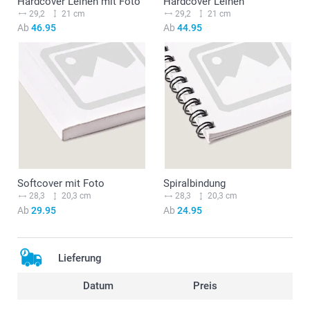
Hardcover Leinen mit Foto
Hardcover Leinen
29,2
21 cm
29,2
21 cm
Ab
46.95
Ab
44.95
Softcover mit Foto
Spiralbindung
28,3
20,3 cm
28,3
20,3 cm
Ab
29.95
Ab
24.95
Lieferung
Datum
Preis