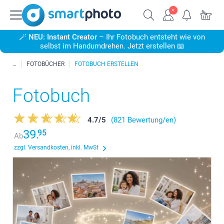
🪄
NEU: Instant Creator
– Ihr Fotobuch entsteht wie von
selbst im Handumdrehen. Jetzt erstellen 📖
FOTOBÜCHER
FOTOBUCH ERSTELLEN
Fotobuch
4.7
/
5
(821 Bewertung/en)
39.
95
Ab
zzgl. Versandkosten, inkl. MwSt