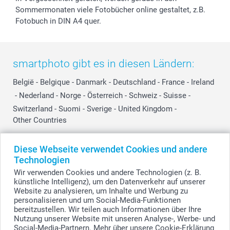
Sommermonaten viele Fotobücher online gestaltet, z.B.
Fotobuch in DIN A4 quer.
smartphoto gibt es in diesen Ländern:
België
-
Belgique
-
Danmark
-
Deutschland
-
France
-
Ireland
-
Nederland
-
Norge
-
Österreich
-
Schweiz
-
Suisse
-
Switzerland
-
Suomi
-
Sverige
-
United Kingdom
-
Other Countries
Diese Webseite verwendet Cookies und andere
Alle Preise verstehen sich in Schweizer Franken (CHF) inkl. MwSt. und zzgl.
Technologien
Versandkosten.
Wir verwenden Cookies und andere Technologien (z. B.
künstliche Intelligenz), um den Datenverkehr auf unserer
Website zu analysieren, um Inhalte und Werbung zu
personalisieren und um Social-Media-Funktionen
© smartphoto Group. Alle Rechte vorbehalten.
bereitzustellen. Wir teilen auch Informationen über Ihre
Nutzung unserer Website mit unseren Analyse-, Werbe- und
Social-Media-Partnern. Mehr über unsere Cookie-Erklärung