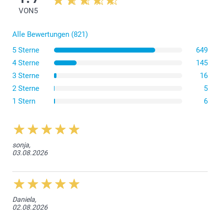
11.00/Stück
Ab
VON
5
Preis und Verfügbarkeit der Optionen
Alle Bewertungen (821)
5 Sterne
649
4 Sterne
145
3 Sterne
16
Grösse L oder
2 Sterne
5
XL
1 Stern
6
sonja,
03.08.2026
hier
Daniela,
Wählen Sie im Editor die Option „Automatische
02.08.2026
Befüllung“ aus, nachdem Sie Ihre Fotos hinzugefügt