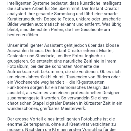
intelligenten Systeme bedeutet, dass künstliche Intelligenz
die schwere Arbeit für Sie übernimmt. Der Instant Creator
analysiert Ihre gesamte Sammlung und führt eine smarte
Kuratierung durch: Doppelte Fotos, unklare oder unscharfe
Bilder werden automatisch erkannt und entfernt. Was übrig
bleibt, sind die echten Perlen, die Ihre Geschichte am
besten erzählen.
Unser intelligenter Assistent geht jedoch über das blosse
Auswählen hinaus. Der Instant Creator erkennt Muster,
Gesichter und Standorte, um Ihre Fotos logisch zu
gruppieren. So entsteht eine natürliche Zeitlinie in Ihrem
Fotoalbum, bei der die schönsten Momente die
Aufmerksamkeit bekommen, die sie verdienen. Ob es sich
um einen Jahresrückblick mit Tausenden von Bildern oder
ein Wochenende weg handelt – die KI-gesteuerten
Funktionen sorgen für ein harmonisches Design, das
aussieht, als wäre es von einem professionellen Designer
zusammengestellt worden. So verwandeln Sie einen
chaotischen Stapel digitaler Dateien in kürzester Zeit in ein
wunderschönes, greifbares Meisterwerk.
Der grosse Vorteil eines intelligenten Fotobuchs ist die
enorme Zeitersparnis, ohne auf Kreativität verzichten zu
müssen. Nachdem die KI einen ersten Vorschlag für die