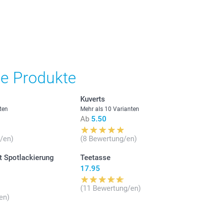
der sehr modern und schick.
stehen sich in Schweizer Franken (CHF) inkl. MwSt. und
osten.
gbarkeit der Optionen
Stückpreis
he Produkte
Ab
1.50
s Standardpapier, 300 g
Kuverts
 doppelseitiges glitzerndes Papier, 300 g
Ab
1.20
ten
Mehr als 10 Varianten
Ab
5.50
 matt strukturiertes Papier, 300 g
Ab
0.90
/en)
(8 Bewertung/en)
Ab
0.70
t Spotlackierung
Teetasse
17.95
Ab
0.60
(11 Bewertung/en)
en)