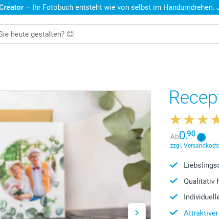
 Creator
– Ihr Fotobuch entsteht wie von selbst im Handumdrehen. Je
Recep
0.
90
Ab
zzgl. Versandkoste
Liebslings
Qualitativ
Individuel
Attraktive