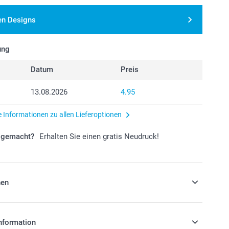
en Designs
ung
Datum
Preis
13.08.2026
4.95
e Informationen zu allen Lieferoptionen
r gemacht?
Erhalten Sie einen gratis Neudruck!
nen
rndem oder matt strukturiertem Papier
nformation
e Reception Cards wahlweise besonders