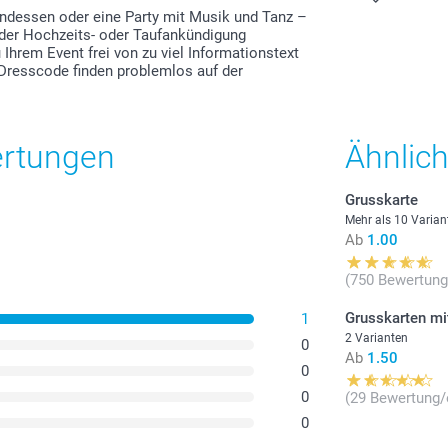
festlich o
endessen oder eine Party mit Musik und Tanz –
e der Hochzeits- oder Taufankündigung
 Ihrem Event frei von zu viel Informationstext
Alle Preise ver
resscode finden problemlos auf der
zzgl. Versandk
0.50/Stück
Preis und Verfü
Anzahl
ertungen
Ähnlic
1 - 4
1: Hochwertige
Grusskarte
2: Hochwertiges
5 - 9
Mehr als 10 Varian
Ab
1.00
3: Hochwertiges
10 - 19
(750 Bewertung
20 - 29
Grusskarten mi
1
2 Varianten
0
Ab
1.50
30+
0
0
(29 Bewertung/
0