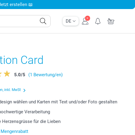
tzt erstellen 📖
DE
tion Card
5.0
/
5
(1 Bewertung/en)
n, inkl. MwSt
design wählen und Karten mit Text und/oder Foto gestalten
 hochwertige Verarbeitung
le Herzensgrüsse für die Lieben
r Mengenrabatt