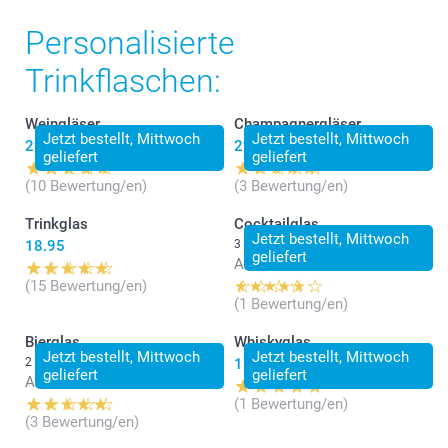
Personalisierte
Trinkflaschen:
Weingläser
Champagnergläser
Jetzt bestellt, Mittwoch
Jetzt bestellt, Mittwoch
29.95
29.95
geliefert
geliefert
(10 Bewertung/en)
(3 Bewertung/en)
Trinkglas
Cocktailglas
Jetzt bestellt, Mittwoch
18.95
3 Varianten
geliefert
Ab
18.95
(15 Bewertung/en)
(1 Bewertung/en)
Bierglas
Whiskyglas
Jetzt bestellt, Mittwoch
Jetzt bestellt, Mittwoch
2 Varianten
18.95
geliefert
geliefert
Ab
24.95
(1 Bewertung/en)
(3 Bewertung/en)