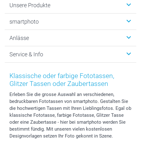
Unsere Produkte
Fotobücher
smartphoto
Fotogeschenke
Wanddekoration
Über uns
Anlässe
MyNameBook
Warum smartphoto
Foto-Grusskarten
Nachhaltigkeit
Weihnachten
Service & Info
Fotoabzüge, Fotos als Buch & Poster
Datenschutz
Neujahr
Smartphone & Tablet Cases
Cookie-Erklärung
Valentinstag
Kontakt & FAQ
Zubehör & Material
AGB
Muttertag
Preise und Versandkosten
Klassische oder farbige Fototassen,
Foto-Kalender & Agenden
Impressum
Vatertag
Lieferfristen
Glitzer Tassen oder Zaubertassen
Sticker & Etiketten
Presse
Kommunion & Konfirmation
48h Lieferung
Erleben Sie die grosse Auswahl an verschiedenen,
Geschenk-Gutscheine (PDF)
Partnerprogramme
Hochzeit
Zahlungsmöglichkeiten
bedruckbaren Fototassen von smartphoto. Gestalten Sie
Investor Relations
Geburtstag
Anmelden /Registrieren
die hochwertigen Tassen mit Ihren Lieblingsfotos. Egal ob
B2B smartbusiness
Geburt
Sitemap
klassische Fototasse, farbige Fototasse, Glitzer Tasse
Widerrufsrecht
Zu allen Anlässen
Status der Bestellung
oder eine Zaubertasse - hier bei smartphoto werden Sie
bestimmt fündig. Mit unseren vielen kostenlosen
smartfriends
Designvorlagen setzen Ihr Foto gekonnt in Szene.
smartgarantie