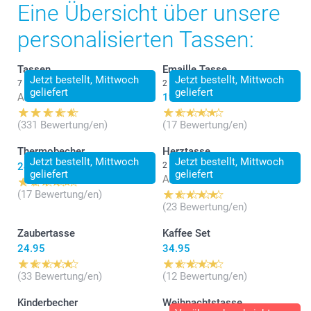
Eine Übersicht über unsere
personalisierten Tassen:
Tassen
Emaille Tasse
Jetzt bestellt, Mittwoch
Jetzt bestellt, Mittwoch
7 Varianten
2 Varianten
geliefert
geliefert
Ab
14.95
19.95
(331 Bewertung/en)
(17 Bewertung/en)
Thermobecher
Herztasse
Jetzt bestellt, Mittwoch
Jetzt bestellt, Mittwoch
24.95
2 Varianten
geliefert
geliefert
Ab
16.95
(17 Bewertung/en)
(23 Bewertung/en)
Zaubertasse
Kaffee Set
24.95
34.95
(33 Bewertung/en)
(12 Bewertung/en)
Kinderbecher
Weihnachtstasse