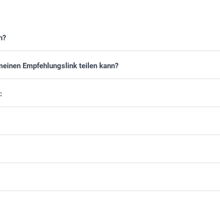
n?
 meinen Empfehlungslink teilen kann?
: