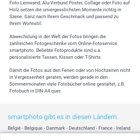
Sticker & Etiketten
Presse
Kommunion & Konfirmation
48h Lieferung
Foto-Leinwand, Alu-Verbund Poster, Collage oder Foto auf
Holz setzen die unvergesslichsten Momente richtig in
Geschenk-Gutscheine (PDF)
Partnerprogramme
Hochzeit
Zahlungsmöglichkeiten
Szene. Ganz nach Ihrem Geschmack und passend zu
Investor Relations
Geburtstag
Anmelden /Registrieren
Ihrem Wohnstil.
B2B smartbusiness
Geburt
Sitemap
Widerrufsrecht
Zu allen Anlässen
Status der Bestellung
Abwechslung in der Welt der Fotos bringen die
smartfriends
zahlreichen Fotogeschenke vom Online-Fotoservice
smartphoto. Beliebte Fotoprodukte sind u.a.
smartgarantie
personalisierte Tassen, Kissen oder T-Shirts.
smartbonus
Damit die Fotos aus den Ferien oder von Hochzeiten nicht
in Vergessenheit geraten, werden gerade in den
Sommermonaten viele Fotobücher online gestaltet, z.B.
Fotobuch in DIN A4 quer.
smartphoto gibt es in diesen Ländern:
België
-
Belgique
-
Danmark
-
Deutschland
-
France
-
Ireland
-
Nederland
-
Norge
-
Österreich
-
Schweiz
-
Suisse
-