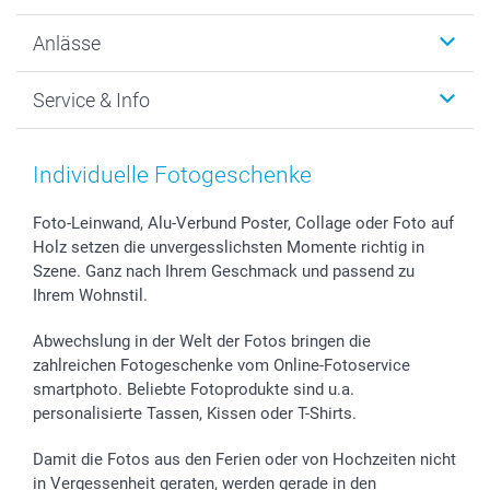
Wanddekoration
Über uns
Anlässe
MyNameBook
Warum smartphoto
Foto-Grusskarten
Nachhaltigkeit
Weihnachten
Service & Info
Fotoabzüge, Fotos als Buch & Poster
Datenschutz
Neujahr
Smartphone & Tablet Cases
Cookie-Erklärung
Valentinstag
Kontakt & FAQ
Zubehör & Material
AGB
Muttertag
Preise und Versandkosten
Individuelle Fotogeschenke
Foto-Kalender & Agenden
Impressum
Vatertag
Lieferfristen
Sticker & Etiketten
Presse
Kommunion & Konfirmation
48h Lieferung
Foto-Leinwand, Alu-Verbund Poster, Collage oder Foto auf
Holz setzen die unvergesslichsten Momente richtig in
Geschenk-Gutscheine (PDF)
Partnerprogramme
Hochzeit
Zahlungsmöglichkeiten
Szene. Ganz nach Ihrem Geschmack und passend zu
Investor Relations
Geburtstag
Anmelden /Registrieren
Ihrem Wohnstil.
B2B smartbusiness
Geburt
Sitemap
Widerrufsrecht
Zu allen Anlässen
Status der Bestellung
Abwechslung in der Welt der Fotos bringen die
smartfriends
zahlreichen Fotogeschenke vom Online-Fotoservice
smartphoto. Beliebte Fotoprodukte sind u.a.
smartgarantie
personalisierte Tassen, Kissen oder T-Shirts.
smartbonus
Damit die Fotos aus den Ferien oder von Hochzeiten nicht
in Vergessenheit geraten, werden gerade in den