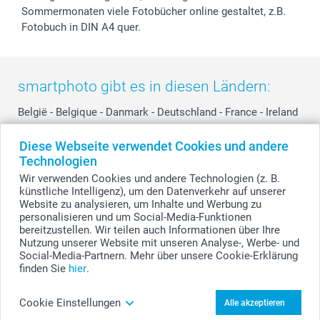
Sommermonaten viele Fotobücher online gestaltet, z.B.
Fotobuch in DIN A4 quer.
smartphoto gibt es in diesen Ländern:
België
-
Belgique
-
Danmark
-
Deutschland
-
France
-
Ireland
-
Nederland
-
Norge
-
Österreich
-
Schweiz
-
Suisse
-
Diese Webseite verwendet Cookies und andere
Switzerland
-
Suomi
-
Sverige
-
United Kingdom
-
Technologien
Other Countries
Wir verwenden Cookies und andere Technologien (z. B.
künstliche Intelligenz), um den Datenverkehr auf unserer
Website zu analysieren, um Inhalte und Werbung zu
personalisieren und um Social-Media-Funktionen
Alle Preise verstehen sich in Schweizer Franken (CHF) inkl. MwSt. und zzgl.
Versandkosten.
bereitzustellen. Wir teilen auch Informationen über Ihre
Nutzung unserer Website mit unseren Analyse-, Werbe- und
Social-Media-Partnern. Mehr über unsere Cookie-Erklärung
finden Sie
hier
.
© smartphoto Group. Alle Rechte vorbehalten.
Cookie Einstellungen
Alle akzeptieren