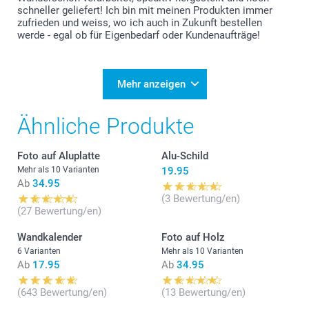
leid. Ihre Bestellung haben wir am 29.3.2024 erhalten,
schneller geliefert! Ich bin mit meinen Produkten immer
ein Feiertag. Unser Labor war an diesem Tag, wie
zufrieden und weiss, wo ich auch in Zukunft bestellen
auch an den Ostertagen geschlossen, aus diesem
werde - egal ob für Eigenbedarf oder Kundenaufträge!
Grund war die Zeit von der Bestellung bis zur
Lieferung leider länger. Generell ist es auch so, dass
Produktions- und Lieferfristen nicht garantiert sind.
Freundliche Grüsse smartphoto
Mehr anzeigen
Ähnliche Produkte
Foto auf Aluplatte
Alu-Schild
Mehr als 10 Varianten
19.95
Ab
34.95
(3 Bewertung/en)
(27 Bewertung/en)
Wandkalender
Foto auf Holz
6 Varianten
Mehr als 10 Varianten
Ab
17.95
Ab
34.95
(643 Bewertung/en)
(13 Bewertung/en)