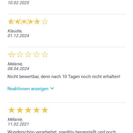
10.02.2025
Klaudia,
01.12.2024
Melanie,
08.04.2024
Nicht bewertbar, denn nach 10 Tagen noch nicht erhalten!
Reaktionen anzeigen
11.04.2024
Liebe Kundin, im Warenkorb wird noch bevor die
Bestellung bestätigt werden muss, die
Mélanie,
Voraussichtliche Lieferfrist angegeben. Bei Ihrer
11.02.2021
Bestellung war das der 8.4.2024. Die Lieferung
erfolgte am 9.4.2024. Einen Tag später, das tut uns
Wunderschön verarbeitet, speditiv hergestellt und noch