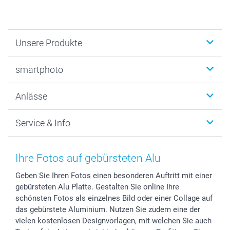
Unsere Produkte
Fotobücher
smartphoto
Fotogeschenke
Wanddekoration
Über uns
Anlässe
MyNameBook
Warum smartphoto
Foto-Grusskarten
Nachhaltigkeit
Weihnachten
Service & Info
Fotoabzüge, Fotos als Buch & Poster
Datenschutz
Neujahr
Smartphone & Tablet Cases
Cookie-Erklärung
Valentinstag
Kontakt & FAQ
Zubehör & Material
AGB
Muttertag
Preise und Versandkosten
Ihre Fotos auf gebürsteten Alu
Foto-Kalender & Agenden
Impressum
Vatertag
Lieferfristen
Geben Sie Ihren Fotos einen besonderen Auftritt mit einer
Sticker & Etiketten
Presse
Kommunion & Konfirmation
48h Lieferung
gebürsteten Alu Platte. Gestalten Sie online Ihre
Geschenk-Gutscheine (PDF)
Partnerprogramme
Hochzeit
Zahlungsmöglichkeiten
schönsten Fotos als einzelnes Bild oder einer Collage auf
Investor Relations
Geburtstag
Anmelden /Registrieren
das gebürstete Aluminium. Nutzen Sie zudem eine der
B2B smartbusiness
Geburt
Sitemap
vielen kostenlosen Designvorlagen, mit welchen Sie auch