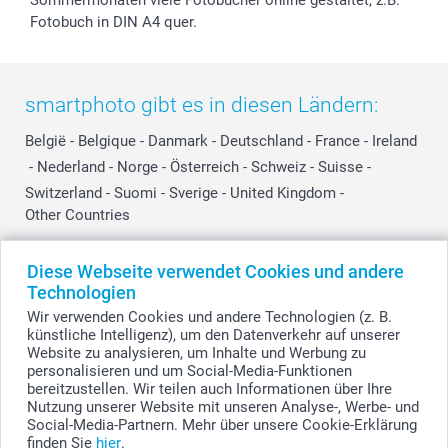
Sommermonaten viele Fotobücher online gestaltet, z.B.
Fotobuch in DIN A4 quer.
smartphoto gibt es in diesen Ländern:
België
-
Belgique
-
Danmark
-
Deutschland
-
France
-
Ireland
-
Nederland
-
Norge
-
Österreich
-
Schweiz
-
Suisse
-
Switzerland
-
Suomi
-
Sverige
-
United Kingdom
-
Other Countries
Diese Webseite verwendet Cookies und andere
Alle Preise verstehen sich in Schweizer Franken (CHF) inkl. MwSt. und zzgl.
Technologien
Versandkosten.
Wir verwenden Cookies und andere Technologien (z. B.
künstliche Intelligenz), um den Datenverkehr auf unserer
Website zu analysieren, um Inhalte und Werbung zu
personalisieren und um Social-Media-Funktionen
© smartphoto Group. Alle Rechte vorbehalten.
bereitzustellen. Wir teilen auch Informationen über Ihre
Nutzung unserer Website mit unseren Analyse-, Werbe- und
Social-Media-Partnern. Mehr über unsere Cookie-Erklärung
finden Sie
hier
.