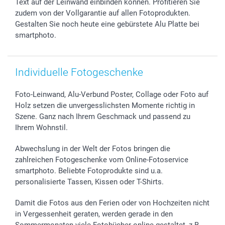
Text auf der Leinwand einbinden können. Profitieren Sie
Widerrufsrecht
Zu allen Anlässen
Status der Bestellung
zudem von der Vollgarantie auf allen Fotoprodukten.
smartfriends
Gestalten Sie noch heute eine gebürstete Alu Platte bei
smartgarantie
smartphoto.
smartbonus
Individuelle Fotogeschenke
Foto-Leinwand, Alu-Verbund Poster, Collage oder Foto auf
Holz setzen die unvergesslichsten Momente richtig in
Szene. Ganz nach Ihrem Geschmack und passend zu
Ihrem Wohnstil.
Abwechslung in der Welt der Fotos bringen die
zahlreichen Fotogeschenke vom Online-Fotoservice
smartphoto. Beliebte Fotoprodukte sind u.a.
personalisierte Tassen, Kissen oder T-Shirts.
Damit die Fotos aus den Ferien oder von Hochzeiten nicht
in Vergessenheit geraten, werden gerade in den