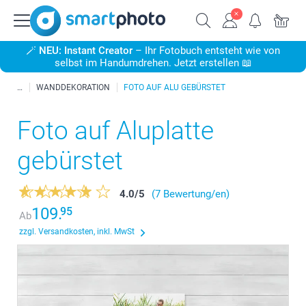
🪄
NEU: Instant Creator
– Ihr Fotobuch entsteht wie von
selbst im Handumdrehen. Jetzt erstellen 📖
WANDDEKORATION
FOTO AUF ALU GEBÜRSTET
Foto auf Aluplatte
gebürstet
4.0
/
5
(7 Bewertung/en)
109.
95
Ab
zzgl. Versandkosten, inkl. MwSt