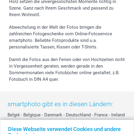
Holz setzen die unvergesslichsten Momente richtig in
Geschenk-Gutscheine (PDF)
Partnerprogramme
Hochzeit
Zahlungsmöglichkeiten
Szene. Ganz nach Ihrem Geschmack und passend zu
Investor Relations
Geburtstag
Anmelden /Registrieren
Ihrem Wohnstil.
B2B smartbusiness
Geburt
Sitemap
Widerrufsrecht
Zu allen Anlässen
Status der Bestellung
Abwechslung in der Welt der Fotos bringen die
smartfriends
zahlreichen Fotogeschenke vom Online-Fotoservice
smartphoto. Beliebte Fotoprodukte sind u.a.
smartgarantie
personalisierte Tassen, Kissen oder T-Shirts.
smartbonus
Damit die Fotos aus den Ferien oder von Hochzeiten nicht
in Vergessenheit geraten, werden gerade in den
Sommermonaten viele Fotobücher online gestaltet, z.B.
Fotobuch in DIN A4 quer.
smartphoto gibt es in diesen Ländern:
België
-
Belgique
-
Danmark
-
Deutschland
-
France
-
Ireland
-
Nederland
-
Norge
-
Österreich
-
Schweiz
-
Suisse
-
Diese Webseite verwendet Cookies und andere
Switzerland
-
Suomi
-
Sverige
-
United Kingdom
-