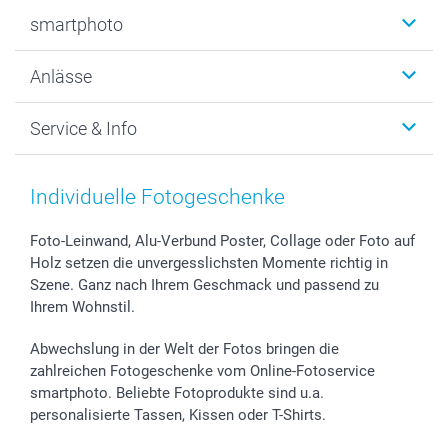
Fotobücher
smartphoto
Fotogeschenke
Wanddekoration
Über uns
Anlässe
MyNameBook
Warum smartphoto
Foto-Grusskarten
Nachhaltigkeit
Weihnachten
Service & Info
Fotoabzüge, Fotos als Buch & Poster
Datenschutz
Neujahr
Smartphone & Tablet Cases
Cookie-Erklärung
Valentinstag
Kontakt & FAQ
Zubehör & Material
AGB
Muttertag
Preise und Versandkosten
Individuelle Fotogeschenke
Foto-Kalender & Agenden
Impressum
Vatertag
Lieferfristen
Sticker & Etiketten
Presse
Kommunion & Konfirmation
48h Lieferung
Foto-Leinwand, Alu-Verbund Poster, Collage oder Foto auf
Holz setzen die unvergesslichsten Momente richtig in
Geschenk-Gutscheine (PDF)
Partnerprogramme
Hochzeit
Zahlungsmöglichkeiten
Szene. Ganz nach Ihrem Geschmack und passend zu
Investor Relations
Geburtstag
Anmelden /Registrieren
Ihrem Wohnstil.
B2B smartbusiness
Geburt
Sitemap
Widerrufsrecht
Zu allen Anlässen
Status der Bestellung
Abwechslung in der Welt der Fotos bringen die
smartfriends
zahlreichen Fotogeschenke vom Online-Fotoservice
smartphoto. Beliebte Fotoprodukte sind u.a.
smartgarantie
personalisierte Tassen, Kissen oder T-Shirts.
smartbonus