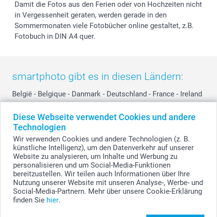
Damit die Fotos aus den Ferien oder von Hochzeiten nicht
in Vergessenheit geraten, werden gerade in den
Sommermonaten viele Fotobücher online gestaltet, z.B.
Fotobuch in DIN A4 quer.
smartphoto gibt es in diesen Ländern:
België
-
Belgique
-
Danmark
-
Deutschland
-
France
-
Ireland
-
Nederland
-
Norge
-
Österreich
-
Schweiz
-
Suisse
-
Diese Webseite verwendet Cookies und andere
Switzerland
-
Suomi
-
Sverige
-
United Kingdom
-
Technologien
Other Countries
Wir verwenden Cookies und andere Technologien (z. B.
künstliche Intelligenz), um den Datenverkehr auf unserer
Website zu analysieren, um Inhalte und Werbung zu
personalisieren und um Social-Media-Funktionen
Alle Preise verstehen sich in Schweizer Franken (CHF) inkl. MwSt. und zzgl.
Versandkosten.
bereitzustellen. Wir teilen auch Informationen über Ihre
Nutzung unserer Website mit unseren Analyse-, Werbe- und
Social-Media-Partnern. Mehr über unsere Cookie-Erklärung
finden Sie
hier
.
© smartphoto Group. Alle Rechte vorbehalten.