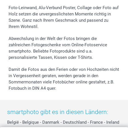
Foto-Kalender & Agenden
Impressum
Vatertag
Lieferfristen
Sticker & Etiketten
Presse
Kommunion & Konfirmation
48h Lieferung
Foto-Leinwand, Alu-Verbund Poster, Collage oder Foto auf
Holz setzen die unvergesslichsten Momente richtig in
Geschenk-Gutscheine (PDF)
Partnerprogramme
Hochzeit
Zahlungsmöglichkeiten
Szene. Ganz nach Ihrem Geschmack und passend zu
Investor Relations
Geburtstag
Anmelden /Registrieren
Ihrem Wohnstil.
B2B smartbusiness
Geburt
Sitemap
Widerrufsrecht
Zu allen Anlässen
Status der Bestellung
Abwechslung in der Welt der Fotos bringen die
smartfriends
zahlreichen Fotogeschenke vom Online-Fotoservice
smartphoto. Beliebte Fotoprodukte sind u.a.
smartgarantie
personalisierte Tassen, Kissen oder T-Shirts.
smartbonus
Damit die Fotos aus den Ferien oder von Hochzeiten nicht
in Vergessenheit geraten, werden gerade in den
Sommermonaten viele Fotobücher online gestaltet, z.B.
Fotobuch in DIN A4 quer.
smartphoto gibt es in diesen Ländern:
België
-
Belgique
-
Danmark
-
Deutschland
-
France
-
Ireland