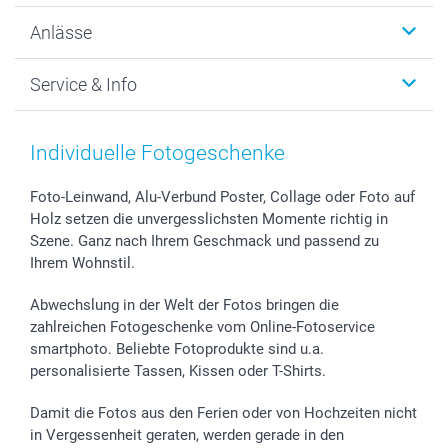
Wanddekoration
Über uns
Anlässe
MyNameBook
Warum smartphoto
Foto-Grusskarten
Nachhaltigkeit
Weihnachten
Service & Info
Fotoabzüge, Fotos als Buch & Poster
Datenschutz
Neujahr
Smartphone & Tablet Cases
Cookie-Erklärung
Valentinstag
Kontakt & FAQ
Zubehör & Material
AGB
Muttertag
Preise und Versandkosten
Individuelle Fotogeschenke
Foto-Kalender & Agenden
Impressum
Vatertag
Lieferfristen
Sticker & Etiketten
Presse
Kommunion & Konfirmation
48h Lieferung
Foto-Leinwand, Alu-Verbund Poster, Collage oder Foto auf
Holz setzen die unvergesslichsten Momente richtig in
Geschenk-Gutscheine (PDF)
Partnerprogramme
Hochzeit
Zahlungsmöglichkeiten
Szene. Ganz nach Ihrem Geschmack und passend zu
Investor Relations
Geburtstag
Anmelden /Registrieren
Ihrem Wohnstil.
B2B smartbusiness
Geburt
Sitemap
Widerrufsrecht
Zu allen Anlässen
Status der Bestellung
Abwechslung in der Welt der Fotos bringen die
smartfriends
zahlreichen Fotogeschenke vom Online-Fotoservice
smartphoto. Beliebte Fotoprodukte sind u.a.
smartgarantie
personalisierte Tassen, Kissen oder T-Shirts.
smartbonus
Damit die Fotos aus den Ferien oder von Hochzeiten nicht
in Vergessenheit geraten, werden gerade in den