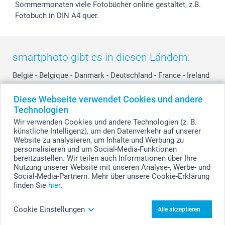
Sommermonaten viele Fotobücher online gestaltet, z.B.
Fotobuch in DIN A4 quer.
smartphoto gibt es in diesen Ländern:
België
-
Belgique
-
Danmark
-
Deutschland
-
France
-
Ireland
-
Nederland
-
Norge
-
Österreich
-
Schweiz
-
Suisse
-
Diese Webseite verwendet Cookies und andere
Switzerland
-
Suomi
-
Sverige
-
United Kingdom
-
Technologien
Other Countries
Wir verwenden Cookies und andere Technologien (z. B.
künstliche Intelligenz), um den Datenverkehr auf unserer
Website zu analysieren, um Inhalte und Werbung zu
personalisieren und um Social-Media-Funktionen
Alle Preise verstehen sich in Schweizer Franken (CHF) inkl. MwSt. und zzgl.
Versandkosten.
bereitzustellen. Wir teilen auch Informationen über Ihre
Nutzung unserer Website mit unseren Analyse-, Werbe- und
Social-Media-Partnern. Mehr über unsere Cookie-Erklärung
finden Sie
hier
.
© smartphoto Group. Alle Rechte vorbehalten.
Cookie Einstellungen
Alle akzeptieren