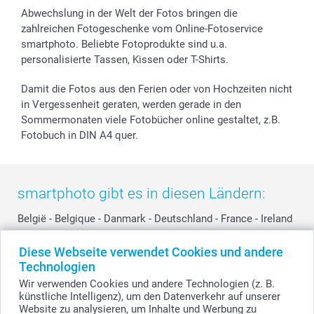
Widerrufsrecht
Zu allen Anlässen
Status der Bestellung
Abwechslung in der Welt der Fotos bringen die
smartfriends
zahlreichen Fotogeschenke vom Online-Fotoservice
smartphoto. Beliebte Fotoprodukte sind u.a.
smartgarantie
personalisierte Tassen, Kissen oder T-Shirts.
smartbonus
Damit die Fotos aus den Ferien oder von Hochzeiten nicht
in Vergessenheit geraten, werden gerade in den
Sommermonaten viele Fotobücher online gestaltet, z.B.
Fotobuch in DIN A4 quer.
smartphoto gibt es in diesen Ländern:
België
-
Belgique
-
Danmark
-
Deutschland
-
France
-
Ireland
-
Nederland
-
Norge
-
Österreich
-
Schweiz
-
Suisse
-
Diese Webseite verwendet Cookies und andere
Switzerland
-
Suomi
-
Sverige
-
United Kingdom
-
Technologien
Other Countries
Wir verwenden Cookies und andere Technologien (z. B.
künstliche Intelligenz), um den Datenverkehr auf unserer
Website zu analysieren, um Inhalte und Werbung zu