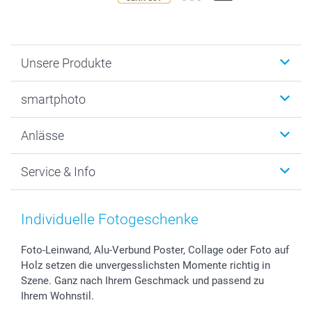
Unsere Produkte
Fotobücher
smartphoto
Fotogeschenke
Wanddekoration
Über uns
Anlässe
MyNameBook
Warum smartphoto
Foto-Grusskarten
Nachhaltigkeit
Weihnachten
Service & Info
Fotoabzüge, Fotos als Buch & Poster
Datenschutz
Neujahr
Smartphone & Tablet Cases
Cookie-Erklärung
Valentinstag
Kontakt & FAQ
Zubehör & Material
AGB
Muttertag
Preise und Versandkosten
Individuelle Fotogeschenke
Foto-Kalender & Agenden
Impressum
Vatertag
Lieferfristen
Sticker & Etiketten
Presse
Kommunion & Konfirmation
48h Lieferung
Foto-Leinwand, Alu-Verbund Poster, Collage oder Foto auf
Holz setzen die unvergesslichsten Momente richtig in
Geschenk-Gutscheine (PDF)
Partnerprogramme
Hochzeit
Zahlungsmöglichkeiten
Szene. Ganz nach Ihrem Geschmack und passend zu
Investor Relations
Geburtstag
Anmelden /Registrieren
Ihrem Wohnstil.
B2B smartbusiness
Geburt
Sitemap