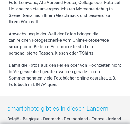
Sticker & Etiketten
Presse
Kommunion & Konfirmation
48h Lieferung
Foto-Leinwand, Alu-Verbund Poster, Collage oder Foto auf
Holz setzen die unvergesslichsten Momente richtig in
Geschenk-Gutscheine (PDF)
Partnerprogramme
Hochzeit
Zahlungsmöglichkeiten
Szene. Ganz nach Ihrem Geschmack und passend zu
Investor Relations
Geburtstag
Anmelden /Registrieren
Ihrem Wohnstil.
B2B smartbusiness
Geburt
Sitemap
Widerrufsrecht
Zu allen Anlässen
Status der Bestellung
Abwechslung in der Welt der Fotos bringen die
smartfriends
zahlreichen Fotogeschenke vom Online-Fotoservice
smartphoto. Beliebte Fotoprodukte sind u.a.
smartgarantie
personalisierte Tassen, Kissen oder T-Shirts.
smartbonus
Damit die Fotos aus den Ferien oder von Hochzeiten nicht
in Vergessenheit geraten, werden gerade in den
Sommermonaten viele Fotobücher online gestaltet, z.B.
Fotobuch in DIN A4 quer.
smartphoto gibt es in diesen Ländern:
België
-
Belgique
-
Danmark
-
Deutschland
-
France
-
Ireland
-
Nederland
-
Norge
-
Österreich
-
Schweiz
-
Suisse
-